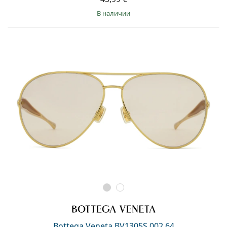
в наличии
Bottega Veneta BV1305S 002 64