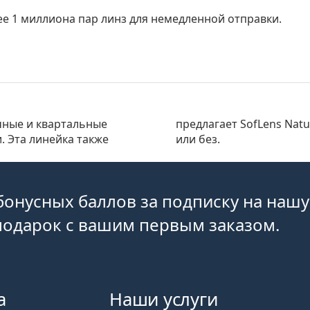
ее 1 миллиона пар линз для немедленной отправки.
чные и квартальные
ступные с диоптриями
 Эта линейка также
или без.
бонусных баллов за подписку на нашу
подарок с вашим первым заказом.
а
Наши услуги