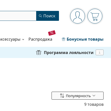
Панель навигации
Поиск
Вы вошли в сист
Ваша кор
аксессуары
распродажа
Бонусные товары
Программа лояльности
i
Сортировать по
Популярность
9 товаров