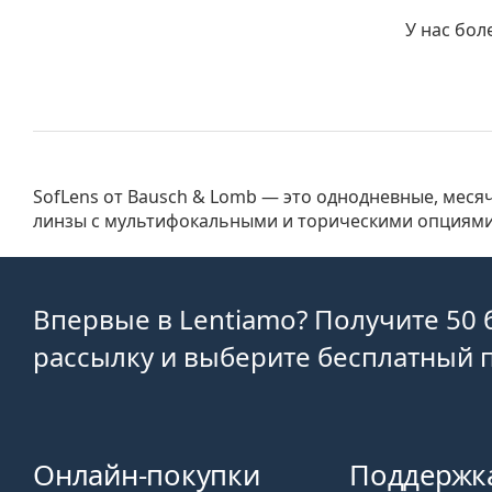
У нас бол
SofLens от Bausch & Lomb — это однодневные, меся
предлагает SofLens Natural Colors – цветные линзы, до
линзы с мультифокальными и торическими опциями.
Впервые в Lentiamo? Получите 50 
рассылку и выберите бесплатный 
Онлайн-покупки
Поддержк