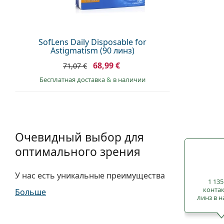
SofLens Daily Disposable for
Astigmatism (90 линз)
68,99 €
71,07 €
Бесплатная доставка
&
в наличии
Очевидный выбор для
оптимального зрения
У нас есть уникальные преимущества
1 135
конта
Больше
линз в 