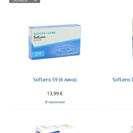
Доступные товары
SofLens 59 (6 линз)
SofLens D
13,99 €
в наличии