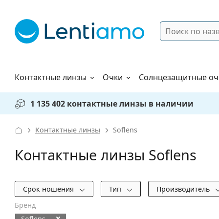
Поиск
Войти
Меню навигации
Растворы
Как заказать
Контактные линзы
Очки
Солнцезащитные оч
1 135 402 контактные линзы в наличии
Контактные линзы
Soflens
Контактные линзы Soflens
Фильтры
Срок ношения
Тип
Производитель
Бренд
Soflens