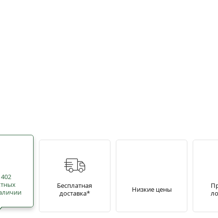
 402
ктных
Бесплатная
П
Низкие цены
наличии
доставка*
ло