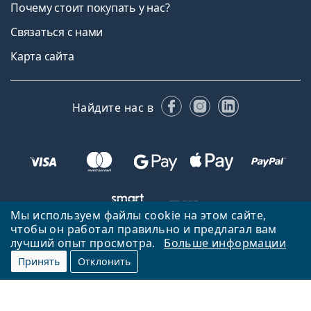
Почему стоит покупать у нас?
Связаться с нами
Карта сайта
Facebook
Instagram
LinkedIn
Найдите нас в
Мы используем файлы cookie на этом сайте,
чтобы он работал правильно и предлагал вам
лучший опыт просмотра.
Больше информации
Вернуться на главную страницу
Вверх
Принять
Отклонить
Lentiamo.ee принадлежит и управляется Lentiamo s.r.o., Чешская
Республика
Здесь для вас 18 лет.