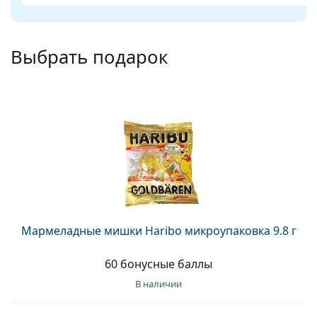
Persol
Prada
Выбрать подарок
Все бренды
Мармеладные мишки Haribo микроупаковка 9.8 г
60 бонусные баллы
в наличии