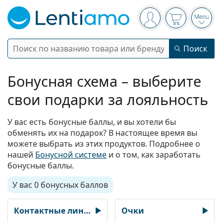
Панель навигации
Вы вошли в систе
Ваша корзин
Откр
Поиск
Поиск
Войти
Меню навигации
Бонусная схема – выберите
Контактные линзы
свои подарки за лояльность
Срок ношения
Растворы
У вас есть бонусные баллы, и вы хотели бы
Тип
Ежедневные
обменять их на подарок? В настоящее время вы
Тип
можете выбрать из этих продуктов. Подробнее о
Очки
Бренд
Однофокальные
Недельные
нашей
Бонусной системе
и о том, как заработать
Объем
Многоцелевой
бонусные баллы.
Аксессуары
Acuvue
Торические для астигматизма
Двухнедельные
Тип
Специальные предложения
Женские
Мужские
Детские
Солнцезащитные очки
Мультиупаковки
50 - 120 мл
Перекись
У вас
0 бонусных баллов
Вдохновение и советы
Растворы
Biofinity
Мультифокальные для пресбиопии
Ежемесячные
Назначение
Новые поступления
Двойные упаковки
225 - 500 мл
Без консервантов
Тип
Специальные предложения
Женские
Мужские
Детские
Все линзы
Как купить линзы онлайн
Очки для защиты от синего света
Глазные капли
Dailies
Силикон-гидрогелевые
Бренд
Контактные линзы
Очки
Квартальные
Очки
Ограниченная серия
Тройные упаковки