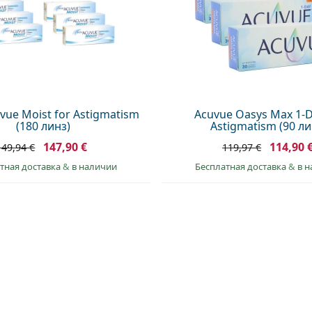
vue Moist for Astigmatism
Acuvue Oasys Max 1-D
(180 линз)
Astigmatism (90 ли
147,90 €
114,90 
149,94 €
119,97 €
тная доставка
&
в наличии
Бесплатная доставка
&
в 