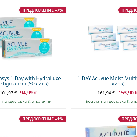
ПРЕДЛОЖЕНИЕ −7%
ПРЕДЛ
sys 1-Day with HydraLuxe
1-DAY Acuvue Moist Multi
Astigmatism (90 линз)
линз)
94,99 €
153,90 
101,97 €
161,94 €
тная доставка
&
в наличии
Бесплатная доставка
&
в 
ПРЕДЛОЖЕНИЕ −1%
ПРЕДЛ