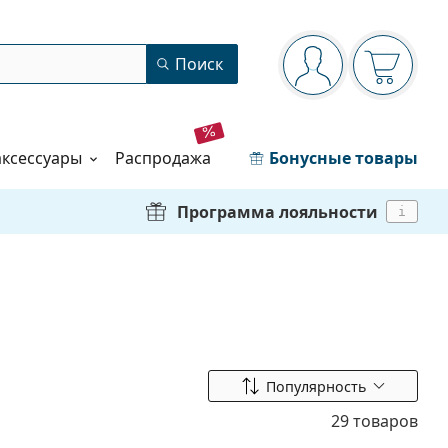
Панель навигации
Поиск
Вы вошли в сист
Ваша кор
аксессуары
распродажа
Бонусные товары
Программа лояльности
i
Сортировать по
Популярность
29 товаров