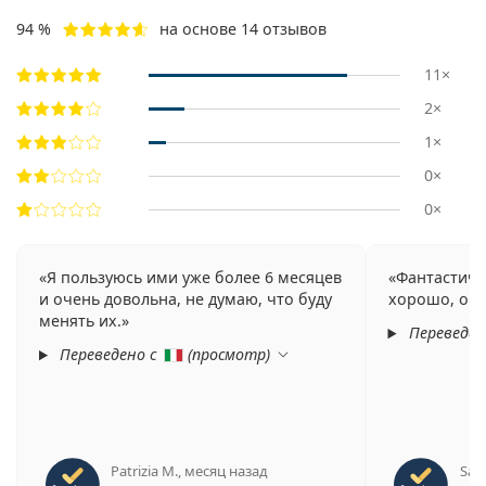
94 %
на основе 14 отзывов
11×
2×
1×
0×
0×
Я пользуюсь ими уже более 6 месяцев
Фантастиче
и очень довольна, не думаю, что буду
хорошо, они
менять их.
Переведен
Переведено с
(
просмотр
)
Patrizia M.
,
месяц назад
Sara