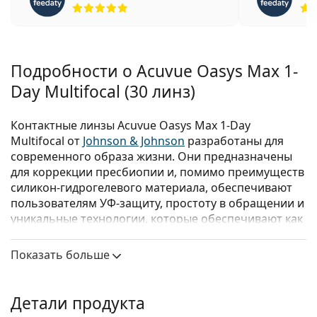
Рейтинг 5 из 5
Подробности о Acuvue Oasys Max 1-
Day Multifocal (30 линз)
Контактные линзы Acuvue Oasys Max 1-Day
Multifocal от
Johnson & Johnson
разработаны для
современного образа жизни. Они предназначены
для коррекции пресбиопии и, помимо преимуществ
силикон-гидрогелевого материала, обеспечивают
пользователям УФ-защиту, простоту в обращении и
уникальные технологии, которые обеспечивают как
отличное зрение, так и высокий комфорт ношения.
Показать больше
Acuvue Oasys Max 1-Day Multifocal сочетают в себе
три уникальные технологии для обеспечения
оптимального комфорта, гарантируя при этом
Детали продукта
четкое и комфортное зрение для пользователей с