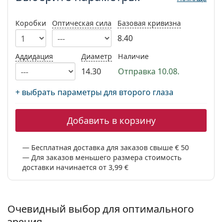
Persol
Коробки
Оптическая сила
Базовая кривизна
Prada
8.40
Все бренды
Аддидация
Диаметр
Наличие
14.30
Отправка 10.08.
+ выбрать параметры для второго глаза
Добавить в корзину
Бесплатная доставка для заказов свыше € 50
Для заказов меньшего размера стоимость
доставки начинается от 3,99 €
Очевидный выбор для оптимального
зрения