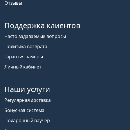
Отзывы
Чаще всего продается с глазными каплями
Max
OptiFresh 30 ml
.
Поддержка клиентов
Это медицинское изделие. Перед использованием
прочтите инструкцию.
Часто задаваемые вопросы
Политика возврата
Гарантия замены
Личный кабинет
Наши услуги
Регулярная доставка
Бонусная система
Подарочный ваучер