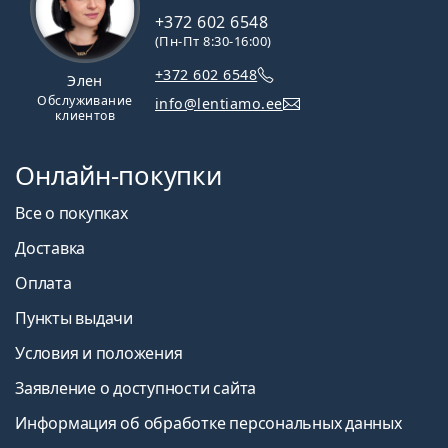
линзы, являются отличным выбором для:
+372 602 6548
Тех, у кого есть пресбиопия или другие
(Пн-Пт 8:30-16:00)
заболевания глаз, требующие мультифокальных
+372 602 6548
контактных линз.
Элен
Тех, кто не хочет носить очки для чтения или
Обслуживание
info@lentiamo.ee
клиентов
варифокальные очки.
Тех, кто предпочитает удобство
ежедневных
контактных линз
.
Онлайн-покупки
Тех, кто предпочитает ежедневный режим
ношения.
Все о покупках
Доставка
Часто задаваемые вопросы
Оплата
Пункты выдачи
Как долго можно носить Acuvue Oasys Max 1-
Условия и положения
Day Multifocal?
Заявление о доступности сайта
Можно ли спать в Acuvue Oasys Max 1-Day
Информация об обработке персональных данных
Multifocal?