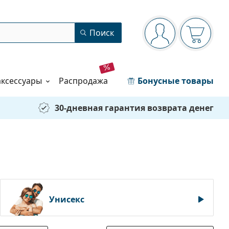
Панель навигации
Поиск
Вы вошли в сист
Ваша кор
аксессуары
распродажа
Бонусные товары
30-дневная гарантия возврата денег
Унисекс