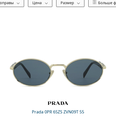
 оправы
Цена
Размер
Больше ф
Prada 0PR 65ZS ZVN09T 55