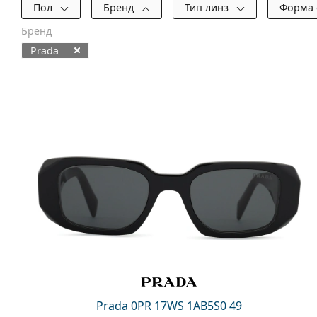
Фильтры
Пол
Бренд
Тип линз
Форма
Бренд
Prada
Доступные товары
Prada 0PR 17WS 1AB5S0 49