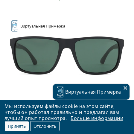
Виртуальная
Примерка
Виртуальная
Примерка
Мы используем файлы cookie на этом сайте,
чтобы он работал правильно и предлагал вам
лучший опыт просмотра.
Больше информации
Emporio Armani EA 4033 500171 56
Принять
Отклонить
119,90 €