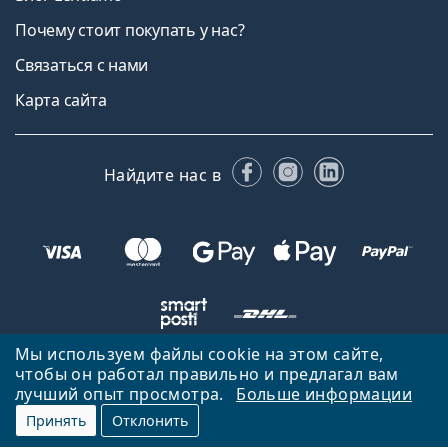
Почему стоит покупать у нас?
Связаться с нами
Карта сайта
Facebook
Instagram
LinkedIn
Найдите нас в
Мы используем файлы cookie на этом сайте,
чтобы он работал правильно и предлагал вам
Вернуться на главную страницу
Вверх
лучший опыт просмотра.
Больше информации
Lentiamo.ee принадлежит и управляется Lentiamo s.r.o., Чешская
Принять
Отклонить
Республика
Здесь для вас 18 лет.