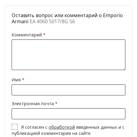
Использование:
Мода
Код:
EA 4060 5017/8G 56
Оставить вопрос или комментарий о Emporio
Доступен рецепт:
Нет
Armani
EA 4060 5017/8G 56
Комментарий
*
Имя
*
Электронная почта
*
Я согласен с
обработкой
введенных данных и с
публикацией комментария на сайте