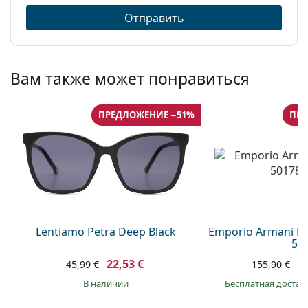
Отправить
Вам также может понравиться
ПРЕДЛОЖЕНИЕ −51%
ПРЕ
Lentiamo Petra Deep Black
Emporio Armani E
54
22,53 €
1
45,99 €
155,90 €
в наличии
Бесплатная достав