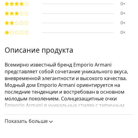
0×
0×
0×
0×
Описание продукта
Всемирно известный бренд Emporio Armani
представляет собой сочетание уникального вкуса,
вневременной элегантности и высокого качества.
Модный дом Emporio Armani ориентируется на
последние тенденции и востребован в основном
молодым поколением. Солнцезащитные очки
Emporio Armani в уникальных стилях с типичным
логотипом орла на дужках станут отличным
аксессуаром для всех поклонников моды.
Показать больше
Emporio Armani EA 4060 5017/8G 56
– женские
солнцезащитные очки.