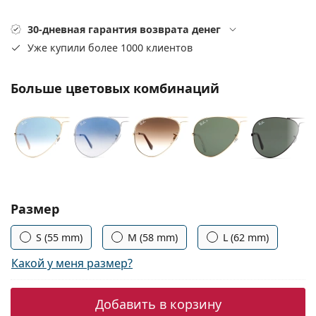
Persol
30-дневная гарантия возврата денег
Prada
Уже купили более 1000 клиентов
Все бренды
Больше цветовых комбинаций
Выберите параметры:
Размер
S (55 mm)
M (58 mm)
L (62 mm)
Какой у меня размер?
Добавить в корзину