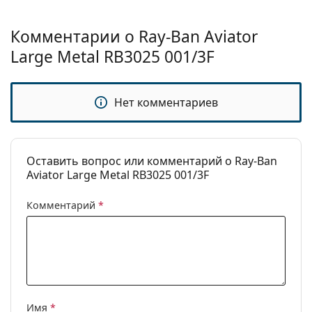
дизайн могут отличаться.
Прилагаемая салфетка идеально подходит для
Комментарии о Ray-Ban Aviator
чистки и ухода за солнцезащитными очками.
Некоторые модели могут поставляться с
Large Metal RB3025 001/3F
тканевым мешочком вместо салфетки.
Изучите ассортимент
солнцезащитных очков
,
Нет комментариев
чтобы найти больше стилей от популярных
брендов.
Оставить вопрос или комментарий о Ray-Ban
Aviator Large Metal RB3025 001/3F
Комментарий
*
Имя
*