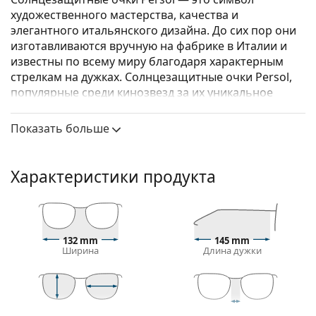
художественного мастерства, качества и
элегантного итальянского дизайна. До сих пор они
изготавливаются вручную на фабрике в Италии и
известны по всему миру благодаря характерным
стрелкам на дужках. Солнцезащитные очки Persol,
популярные среди кинозвезд за их уникальное
очарование, стали незаменимым аксессуаром
благодаря своему высокому качеству,
Показать больше
традиционным формам и культовому бренду.
Persol PO3092SM 900551 50
– мужские
Характеристики продукта
солнцезащитные очки.
Посмотрите, как вы выглядите в этих
солнцезащитных очках, с помощью функции
виртуальной примерки Lentiamo.
132 mm
145 mm
Ширина
Длина дужки
Оправа для солнцезащитных очков
Коричневый цвет оправы идеально сочетается с
теплым оттенком кожи и светлыми
каштановыми, черными или темно-русыми
45 mm
50 mm
19 mm