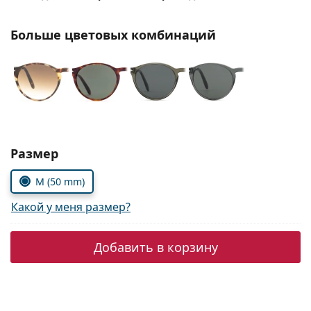
Persol
Больше цветовых комбинаций
Prada
Все бренды
Выберите параметры:
Размер
M (50 mm)
Какой у меня размер?
Добавить в корзину