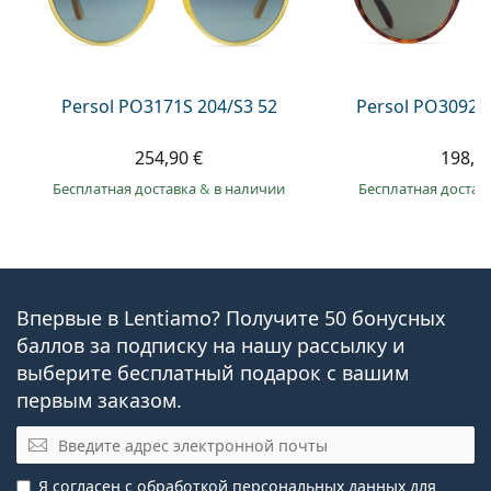
Persol PO3171S 204/S3 52
Persol PO3092S
254,90 €
198,9
Бесплатная доставка
&
в наличии
Бесплатная достав
Впервые в Lentiamo? Получите 50 бонусных
баллов за подписку на нашу рассылку и
выберите бесплатный подарок с вашим
первым заказом.
Электронная почта
Я согласен с
обработкой персональных данных
для