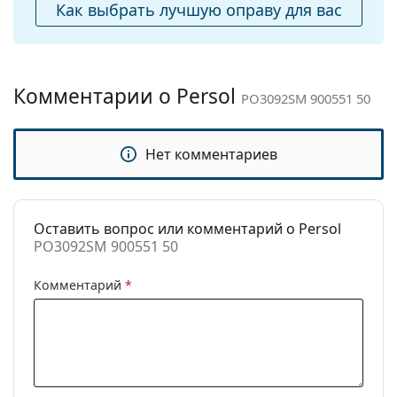
Как выбрать лучшую оправу для вас
Салфетка для
Да
Изучите ассортимент
солнцезащитных очков
,
чистки:
чтобы найти больше стилей от популярных
Другое
брендов.
Комментарии о Persol
Пол:
Мужские
PO3092SM 900551 50
Категория:
Солнцезащитные очки
Бренд:
Persol
Нет комментариев
Использование:
Мода
Код:
PO3092SM 900551 50
Оставить вопрос или комментарий о Persol
PO3092SM 900551 50
Комментарий
*