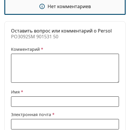
Нет комментариев
Использование:
Мода
Код:
PO3092SM 901531 50
Доступен рецепт:
Нет
Оставить вопрос или комментарий о Persol
PO3092SM 901531 50
Комментарий
*
Имя
*
Электронная почта
*