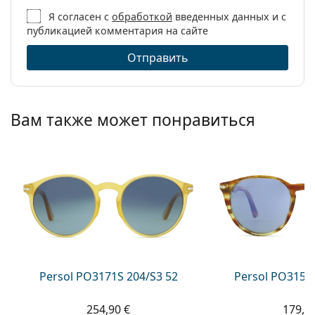
Я согласен с
обработкой
введенных данных и с
публикацией комментария на сайте
Отправить
Вам также может понравиться
Persol PO3171S 204/S3 52
Persol PO3152
254,90 €
179,9