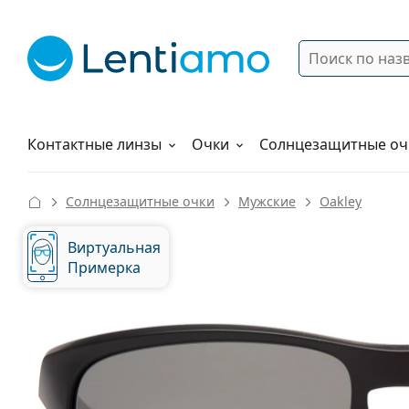
Поиск
Войти
Меню навигации
Растворы
Как заказать
Контактные линзы
Очки
Солнцезащитные оч
Солнцезащитные очки
Мужские
Oakley
Виртуальная
Примерка