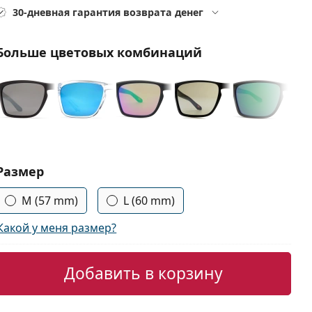
30-дневная гарантия возврата денег
Больше цветовых комбинаций
Выберите параметры:
Размер
M (57 mm)
L (60 mm)
Какой у меня размер?
Добавить в корзину