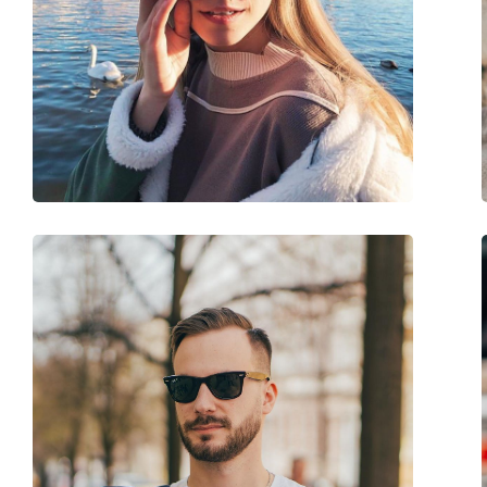
Другое
Пол:
Мужские
Категория:
Солнцезащитные 
Бренд:
Oakley
Использование:
Спорт
Спорт:
Туризм