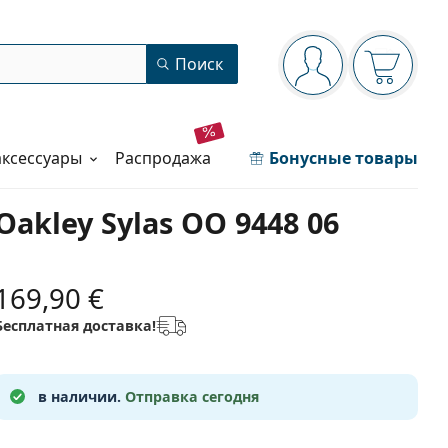
Панель навигации
Поиск
Вы вошли в сист
Ваша кор
аксессуары
распродажа
Бонусные товары
Oakley Sylas OO 9448 06
169,90 €
Бесплатная доставка!
в наличии.
Отправка сегодня