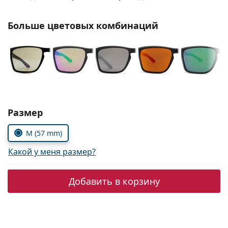
Persol
Больше цветовых комбинаций
Prada
Все бренды
Выберите параметры:
Размер
M (57 mm)
Какой у меня размер?
Добавить в корзину