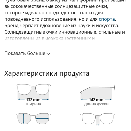
высококачественные солнцезащитные очки,
которые идеально подходят не только для
повседневного использования, но и для
спорта
.
Бренд черпает вдохновение из науки и искусства.
Солнцезащитные очки инновационные, стильные и
изготовлены из высококачественных и
функциональных материалов.
Показать больше
Oakley Sylas OO 9448 03 57
– мужские
солнцезащитные очки.
Посмотрите, как вы выглядите в этих
Характеристики продукта
солнцезащитных очках, с помощью функции
виртуальной примерки Lentiamo.
Оправа для солнцезащитных очков
132 mm
142 mm
Черный цвет оправы идеально сочетается с
Ширина
Длина дужки
холодным оттенком кожи и светлыми светлыми,
светло-каштановыми или черными волосами.
Прямоугольные оправы солнцезащитных очков
— идеальный выбор для людей с овальной или
41 mm
57 mm
17 mm