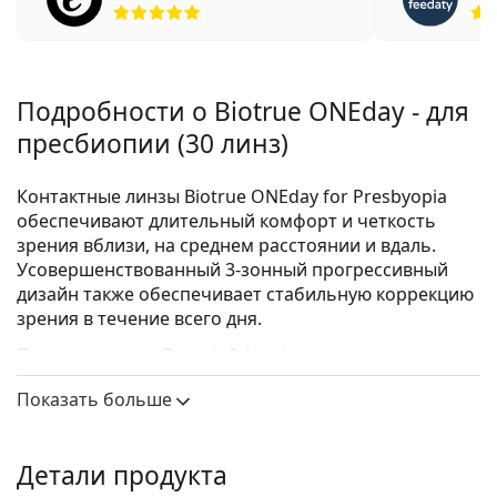
Рейтинг 5 из 5
Подробности о Biotrue ONEday - для
пресбиопии (30 линз)
Контактные линзы Biotrue ONEday for Presbyopia
обеспечивают длительный комфорт и четкость
зрения вблизи, на среднем расстоянии и вдаль.
Усовершенствованный 3-зонный прогрессивный
дизайн также обеспечивает стабильную коррекцию
зрения в течение всего дня.
Произведенные Bausch & Lomb, эти
мультифокальные контактные линзы
из линейки
Показать больше
Biotrue
изготовлены из усовершенствованного
материала, который обеспечивает высокое
содержание воды для увлажняющего комфорта.
Детали продукта