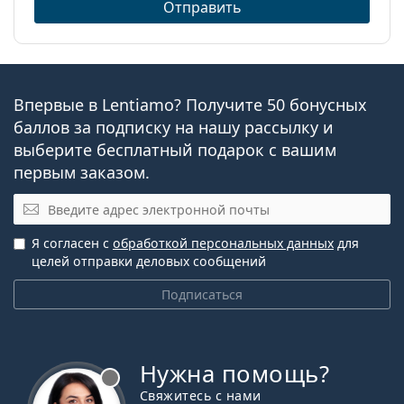
Отправить
Мультифокальные и
В чем разница между упаковками Biotrue
прогрессивные линзы
ONEday for Presbyopia по 30 и 90 штук?
Контактные линзы
Другие ежедневные
Впервые в Lentiamo? Получите 50 бонусных
баллов за подписку на нашу рассылку и
одноразовые мультифокальные
выберите бесплатный подарок с вашим
контактные линзы
первым заказом.
Электронная почта
1-DAY Acuvue Moist Multifocal
DAILIES AquaComfort Plus Multifocal
Я согласен с
обработкой персональных данных
для
DAILIES Total 1 Multifocal
целей отправки деловых сообщений
Подписаться
Связанные статьи из нашего
блога
Нужна помощь?
Привыкание к контактным линзам: сколько
Свяжитесь с нами
времени это занимает?