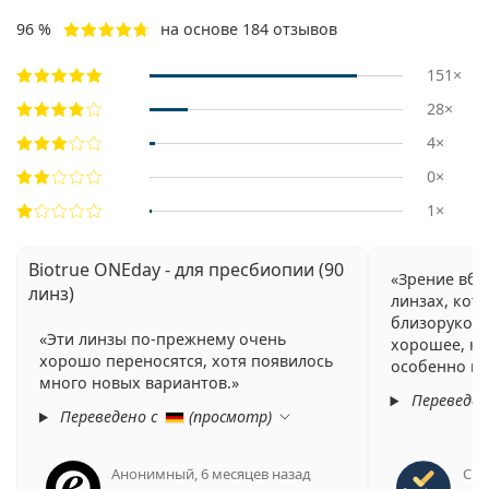
96 %
на основе 184 отзывов
151×
28×
4×
0×
1×
Biotrue ONEday - для пресбиопии (90
Зрение вбл
линз)
линзах, кот
близорукост
Эти линзы по-прежнему очень
хорошее, ка
хорошо переносятся, хотя появилось
особенно вб
много новых вариантов.
Переведен
Переведено с
(
просмотр
)
Анонимный
,
6 месяцев назад
Cris