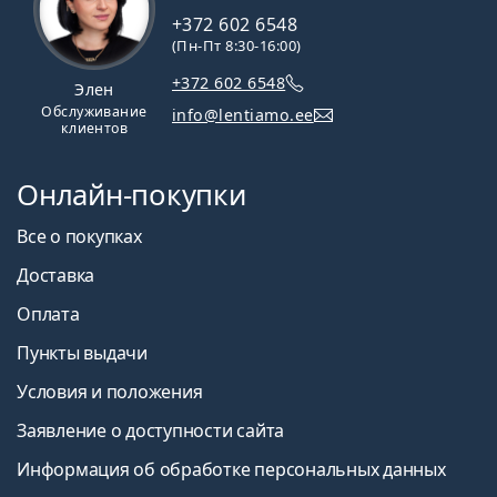
Как ухаживать за контактными линзами
+372 602 6548
Что такое пресбиопия: симптомы и лечение
(Пн-Пт 8:30-16:00)
Как читать параметры в рецепте на контактные
+372 602 6548
Элен
линзы
Обслуживание
info@lentiamo.ee
Можно ли спать в контактных линзах?
клиентов
УФ-фильтр в контактных линзах повышает защиту
роговицы от опасного ультрафиолетового
Онлайн-покупки
излучения. Однако линзы не покрывают весь глаз
или область вокруг глаз, поэтому сочетание
Все о покупках
контактных линз с УФ-фильтром и
солнцезащитных
Доставка
очков
является идеальной защитой от вредных УФ-
лучей.
Оплата
Чаще всего продается с глазными каплями
Max
Пункты выдачи
OptiFresh 10 ml
.
Условия и положения
Это медицинское изделие. Перед использованием
прочтите инструкцию.
Заявление о доступности сайта
Информация об обработке персональных данных