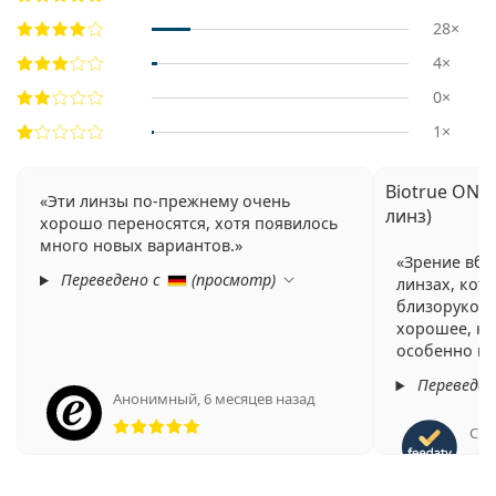
28×
4×
0×
1×
Biotrue ONEd
Эти линзы по-прежнему очень
линз)
хорошо переносятся, хотя появилось
много новых вариантов.
Зрение вбл
Переведено с
(
просмотр
)
линзах, кот
близорукост
хорошее, ка
особенно вб
Переведен
Анонимный
,
6 месяцев назад
Рейтинг 5 из 5
Cris