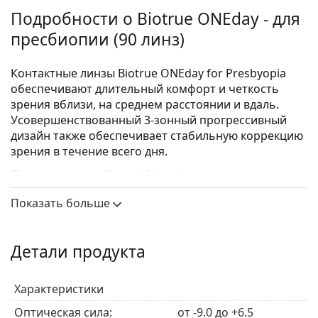
Подробности о Biotrue ONEday - для
пресбиопии (90 линз)
Контактные линзы Biotrue ONEday for Presbyopia
обеспечивают длительный комфорт и четкость
зрения вблизи, на среднем расстоянии и вдаль.
Усовершенствованный 3-зонный прогрессивный
дизайн также обеспечивает стабильную коррекцию
зрения в течение всего дня.
Произведенные Bausch & Lomb, эти
мультифокальные контактные линзы
из линейки
Показать больше
Biotrue
изготовлены из усовершенствованного
материала, который обеспечивает высокое
содержание воды для увлажняющего комфорта.
Детали продукта
Основные преимущества
Характеристики
Оптическая сила:
Коррекция для любого расстояния
от -9.0 до +6.5
–