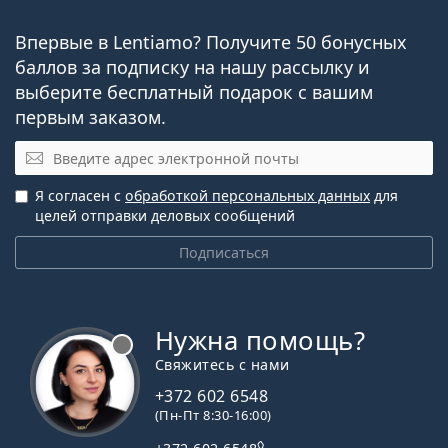
Другие ежедневные
Впервые в Lentiamo? Получите 50 бонусных
баллов за подписку на нашу рассылку и
одноразовые мультифокальные
выберите бесплатный подарок с вашим
контактные линзы
первым заказом.
Электронная почта
1-DAY Acuvue Moist Multifocal
DAILIES AquaComfort Plus Multifocal
Я согласен с
обработкой персональных данных
для
DAILIES Total 1 Multifocal
целей отправки деловых сообщений
Подписаться
Связанные статьи из нашего
блога
Нужна помощь?
Привыкание к контактным линзам: сколько
Свяжитесь с нами
времени это занимает?
Как ухаживать за контактными линзами
+372 602 6548
Что такое пресбиопия: симптомы и лечение
(Пн-Пт 8:30-16:00)
Как читать параметры в рецепте на контактные