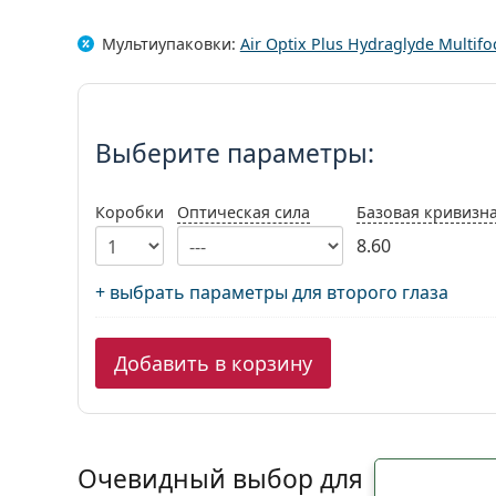
Мультиупаковки:
Air Optix Plus Hydraglyde Multifo
Выберите параметры:
Выберите параметры:
Коробки
Оптическая сила
Базовая кривизн
8.60
+ выбрать параметры для второго глаза
Добавить в корзину
Очевидный выбор для