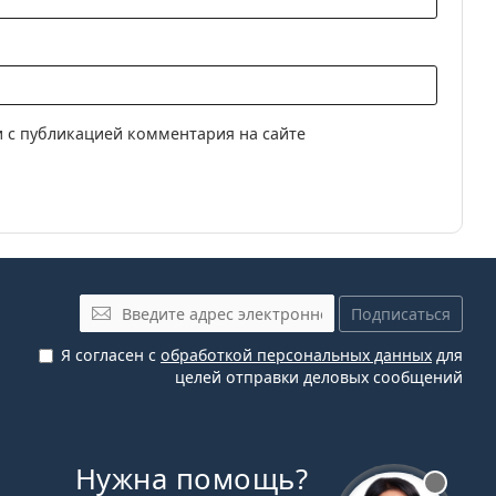
нзы
огелевые контактные линзы
ные и прогрессивные линзы
и
ReNu MultiPlus 360 мл с контейнером
.
инзы
ием прочтите инструкцию.
 с публикацией комментария на сайте
Электронная почта
Подписаться
Я согласен с
обработкой персональных данных
для
целей отправки деловых сообщений
Нужна помощь?