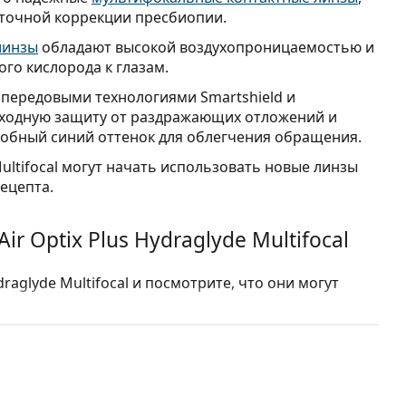
 точной коррекции пресбиопии.
линзы
обладают высокой воздухопроницаемостью и
го кислорода к глазам.
 передовыми технологиями Smartshield и
сходную защиту от раздражающих отложений и
добный синий оттенок для облегчения обращения.
Multifocal могут начать использовать новые линзы
рецепта.
 Optix Plus Hydraglyde Multifocal
raglyde Multifocal и посмотрите, что они могут
Profile обеспечивает плавные визуальные переходы
стояниями.
Shield защищает линзу от белковых отложений,
й, обеспечивая гладкую и комфортную поверхность.