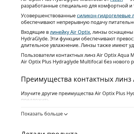
разработанные специально для комфортной и
Усовершенствованные
силикон-гидрогелевые 
обеспечивают непрерывную подачу питательно
Входящие в
линейку Air Optix
, линзы оснащены
HydraGlyde. Эти функции обеспечивают прево
длительное увлажнение. Линзы также имеют у
Пользователи контактных линз Air Optix Aqua 
Air Optix Plus Hydraglyde Multifocal без нового 
Преимущества контактных линз Air
Изучите другие преимущества Air Optix Plus Hyd
предложить.
Коррекция пресбиопии
– дизайн Precision 
Показать больше
между ближними, средними и дальними рас
Гигиенический комфорт
– технология Smart
липидных отложений и других раздражителе