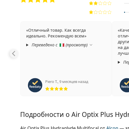
Отличный товар. Как всегда
Каче
идеально. Рекомендую всем
отли
други
Переведено с
(
просмотр
)
на д
лучш
Пе
Piero T.
,
9 месяцев назад
Рейтинг 5 из 5
Подробности о Air Optix Plus Hydr
Air Optix Plus Hydraglyde Multifocal от
Alcon
— э