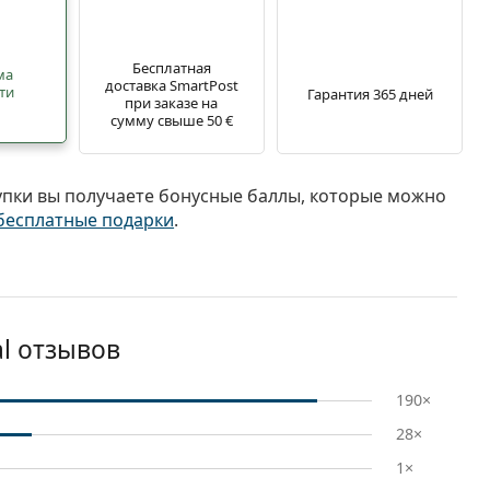
Бесплатная
ма
доставка SmartPost
ти
Гарантия 365 дней
при заказе на
сумму свыше 50 €
упки вы получаете бонусные баллы, которые можно
бесплатные подарки
.
al отзывов
190×
28×
1×