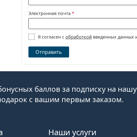
Другие мультифокальные контактные ли
Силикон-гидр
Мультифокаль
Электронная почта
*
Покупатели, купившие эти линзы, также купил
Контактные л
Это медицинское изделие. Перед использован
Я согласен с
обработкой
введенных данных и
Отправить
бонусных баллов за подписку на нашу
подарок с вашим первым заказом.
а
Наши услуги