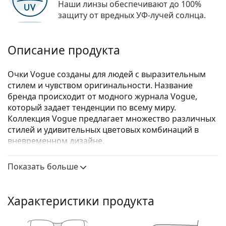
Наши линзы обеспечивают до 100%
защиту от вредных УФ-лучей солнца.
Описание продукта
Очки Vogue созданы для людей с выразительным
стилем и чувством оригинальности. Название
бренда происходит от модного журнала Vogue,
который задает тенденции по всему миру.
Коллекция Vogue предлагает множество различных
стилей и удивительных цветовых комбинаций в
вневременном дизайне.
Vogue 0VO5239 2907 52
– женские очки.
Показать больше
Посмотрите, как вы выглядите в этих очках, с
помощью функции виртуальной примерки
Lentiamo.
Характеристики продукта
Оправа для очков