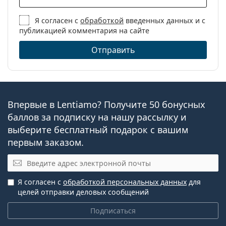
Линз в упаковке:
6
Покупатели, купившие эти линзы, также купили
Вес:
Я согласен с
обработкой
введенных данных и с
17 г
ReNu MultiPlus Дорожный набор 100 мл с
публикацией комментария на сайте
контейнером
.
Другое
Отправить
Это медицинское изделие. Перед использованием
Категория:
Ежемесячные
прочтите инструкцию.
контактные линзы
Торические
контактные линзы
Впервые в Lentiamo? Получите 50 бонусных
Силикон-
гидрогелевые
баллов за подписку на нашу рассылку и
контактные линзы
выберите бесплатный подарок с вашим
Контактные линзы
первым заказом.
Сферические и
Электронная почта
асферические линзы
Я согласен с
обработкой персональных данных
для
целей отправки деловых сообщений
Подписаться