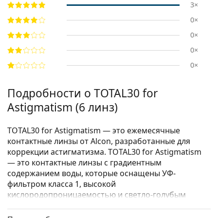
3×
0×
0×
0×
0×
Подробности о TOTAL30 for
Astigmatism (6 линз)
TOTAL30 for Astigmatism — это ежемесячные
контактные линзы от Alcon, разработанные для
коррекции астигматизма. TOTAL30 for Astigmatism
— это контактные линзы с градиентным
содержанием воды, которые оснащены УФ-
фильтром класса 1, высокой
кислородопроницаемостью и светло-голубым
оттенком для удобства обращения. В дополнение к
преимуществам силикон-гидрогеля, контактные