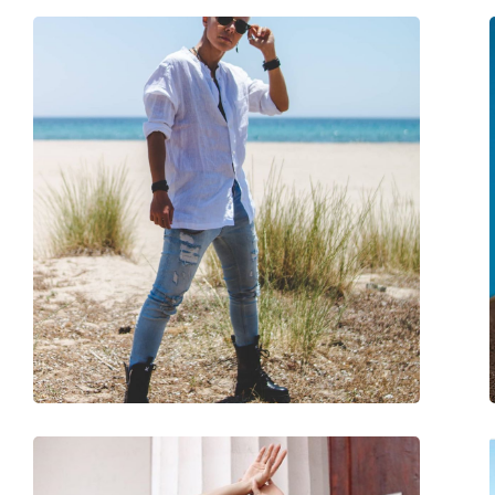
Салфетка для чистки:
Да
Другое
Пол:
Unisex
Категория:
Солнцезащитные 
Бренд:
Ray-Ban
Использование:
Мода
Код:
RB4165 601/8G 54
Доступен рецепт:
Да