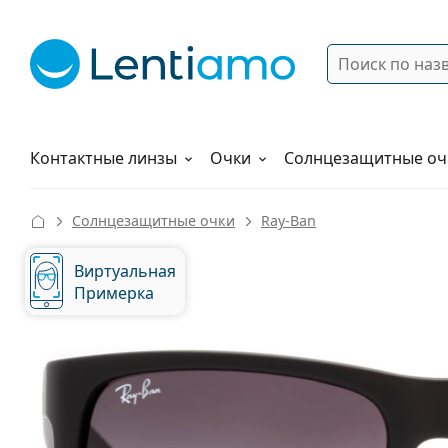
Поиск
Войти
Меню навигации
Растворы
Как заказать
Контактные линзы
Очки
Солнцезащитные оч
Солнцезащитные очки
Ray-Ban
Виртуальная
Примерка