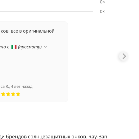
0×
0×
ков, все в оригинальной
ено с
(
просмотр
)
ca R.
,
4 лет назад
Рейтинг 5 из 5
ди брендов солнцезащитных очков. Ray-Ban