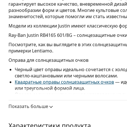
гарантирует высокое качество, вневременной дизай
разнообразии форм и цветов. Многие культовые со
знаменитостей, которые помогли им стать известны
Модели из коллекции Justin имеют классическую фор
Ray-Ban Justin RB4165 601/8G
– солнцезащитные очки
Посмотрите, как вы выглядите в этих солнцезащит
примерки Lentiamo.
Оправа для солнцезащитных очков
Черный цвет оправы идеально сочетается с холо
светло-каштановыми или черными волосами.
Квадратные оправы солнцезащитных очков
— иде
или треугольной формой лица.
Оправа солнцезащитных очков изготовлена из в
обеспечивает высокую прочность и комфорт.
Показать больше
Оригинальные линзы могут быть заменены на и
типов — с диоптриями или без.
Линзы для солнцезащитных очков
Характеристики продукта