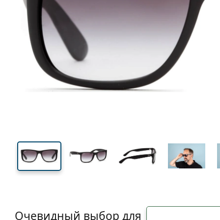
138 mm
Ширина
Ширин
линзы
43 mm
54 mm
Высота линзы
Ширина линзы
Очевидный выбор для