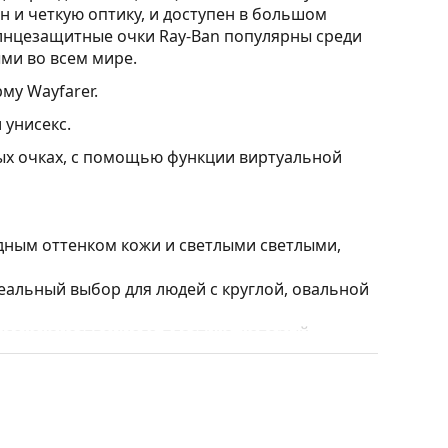
н и четкую оптику, и доступен в большом
лнцезащитные очки Ray-Ban популярны среди
ми во всем мире.
му Wayfarer.
 унисекс.
ных очках, с помощью функции виртуальной
дным оттенком кожи и светлыми светлыми,
альный выбор для людей с круглой, овальной
ысококачественного пластика, который
ндивидуально подобранные линзы различных