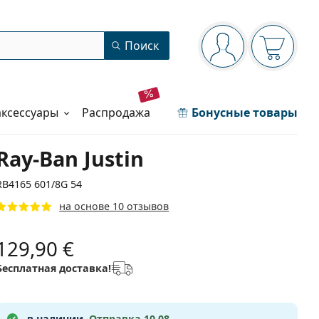
Панель навигации
Поиск
Вы вошли в сист
Ваша кор
аксессуары
распродажа
Бонусные товары
Ray-Ban Justin
RB4165 601/8G 54
на основе 10 отзывов
129,90 €
Бесплатная доставка!
в наличии.
Отправка 10.08.