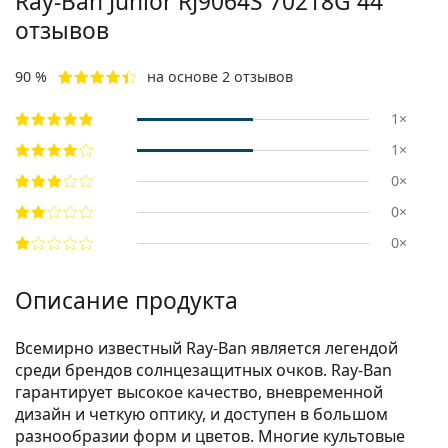
Ray-Ban Junior
RJ9064S 70218G 44
отзывов
90 %
на основе 2 отзывов
1×
1×
0×
0×
0×
Описание продукта
Всемирно известный Ray-Ban является легендой
среди брендов солнцезащитных очков. Ray-Ban
гарантирует высокое качество, вневременной
дизайн и четкую оптику, и доступен в большом
разнообразии форм и цветов. Многие культовые