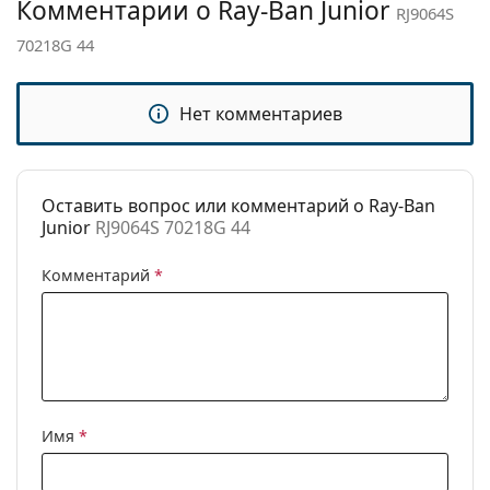
Комментарии о Ray-Ban Junior
RJ9064S
Категория:
Солнцезащитные очки
70218G 44
Бренд:
Ray-Ban
Использование:
Мода
Нет комментариев
Код:
RJ9064S 70218G 44
Оставить вопрос или комментарий о Ray-Ban
Junior
RJ9064S 70218G 44
Комментарий
*
Имя
*