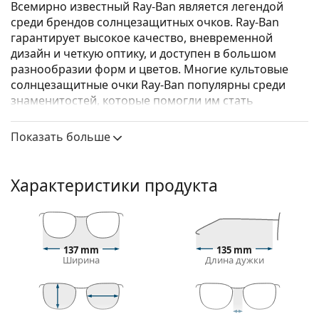
Всемирно известный Ray-Ban является легендой
среди брендов солнцезащитных очков. Ray-Ban
гарантирует высокое качество, вневременной
дизайн и четкую оптику, и доступен в большом
разнообразии форм и цветов. Многие культовые
солнцезащитные очки Ray-Ban популярны среди
знаменитостей, которые помогли им стать
известными во всем мире.
Показать больше
Форма этих очков из коллекции Jackie Ohh
вдохновлена модой 60-х годов и характеризуется
нежностью и роскошью.
Характеристики продукта
Ray-Ban Jackie Ohh RB4101 601 58
– женские
солнцезащитные очки.
Посмотрите, как вы выглядите в этих
солнцезащитных очках, с помощью функции
137 mm
135 mm
Ширина
Длина дужки
виртуальной примерки Lentiamo.
Оправа для солнцезащитных очков
Черный цвет оправы идеально сочетается с