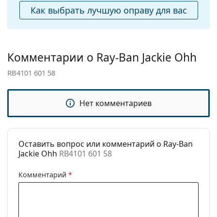
Как выбрать лучшую оправу для вас
Футляр:
Да
Салфетка для
Да
чистки:
Комментарии о Ray-Ban Jackie Ohh
Другое
Пол:
Женские
RB4101 601 58
Категория:
Солнцезащитные очки
Нет комментариев
Бренд:
Ray-Ban
Использование:
Мода
Код:
RB4101 601 58
Оставить вопрос или комментарий о Ray-Ban
Доступен рецепт:
Нет
Jackie Ohh
RB4101 601 58
Комментарий
*