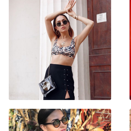
Форма оправы:
Круглые
Цвет оправы:
Черный
Материал оправы:
Металл/Пластик
Размер:
M
Ширина:
139 mm
Длина дужки:
145 mm
Ширина моста:
18 mm
Вес:
45 г
Регулируемые носоупоры:
Нет
Аксессуары
Футляр:
Да
Салфетка для чистки:
Да
Другое
Пол:
Unisex