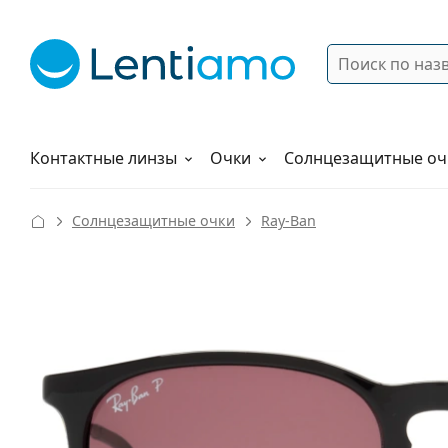
Поиск
Войти
Меню навигации
Растворы
Как заказать
Контактные линзы
Очки
Солнцезащитные оч
Солнцезащитные очки
Ray-Ban