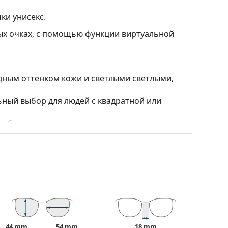
ки унисекс.
ных очках, с помощью функции виртуальной
дным оттенком кожи и светлыми светлыми,
ный выбор для людей с квадратной или
мбинации металла и пластика, что
ь.
ндивидуально подобранные линзы различных
 пространственное восприятие. Они немного
и устойчив к трещинам.
 зрение, устраняют нежелательные отражения
44 mm
54 mm
18 mm