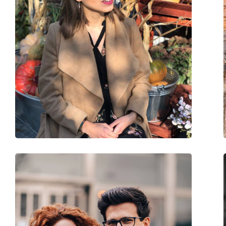
Категория:
Солнцезащитные 
Бренд:
Ray-Ban
Использование:
Мода
Код:
RB4171 601/5Q 54
Доступен рецепт:
Да