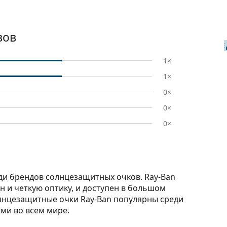
вов
ТАКЖЕ
1×
1×
0×
0×
0×
ди брендов солнцезащитных очков. Ray-Ban
н и четкую оптику, и доступен в большом
лнцезащитные очки Ray-Ban популярны среди
ми во всем мире.