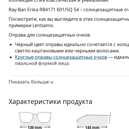
Ray-Ban Erika RB4171 601/5Q 54
– солнцезащитные оч
Посмотрите, как вы выглядите в этих солнцезащит
примерки Lentiamo.
Оправа для солнцезащитных очков
Черный цвет оправы идеально сочетается с холо
светло-каштановыми или черными волосами.
Круглые оправы солнцезащитных очков
— идеаль
овальной формой лица.
Оправа солнцезащитных очков изготовлена из ко
обеспечивает высокую прочность и стабильност
Показать больше
Оригинальные линзы могут быть заменены на и
типов — с диоптриями или без.
Линзы для солнцезащитных очков
Характеристики продукта
Розовые линзы подчеркивают детали и улучшают
снижают цветовое разрешение.
Линзы изготовлены из пластика, который легкий 
Поляризованные линзы
обеспечивают идеальное
139 mm
145 mm