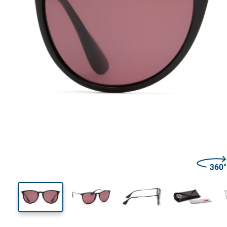
139 mm
Ширина
Ширин
линзы
44 mm
54 mm
Высота линзы
Ширина линзы