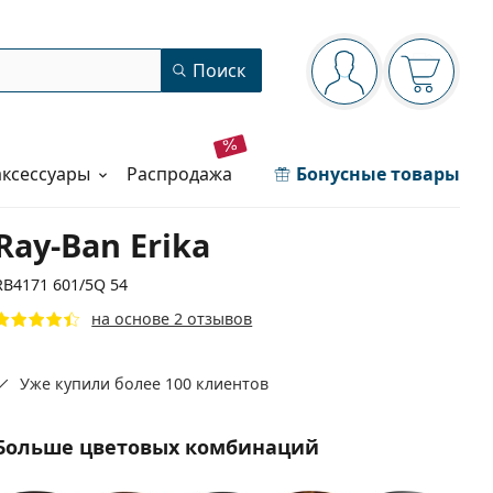
Панель навигации
Поиск
Вы вошли в сист
Ваша кор
аксессуары
распродажа
Бонусные товары
Ray-Ban Erika
RB4171 601/5Q 54
на основе 2 отзывов
Уже купили более 100 клиентов
Больше цветовых комбинаций