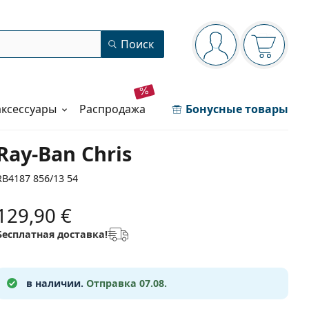
Панель навигации
Поиск
Вы вошли в сист
Ваша кор
аксессуары
распродажа
Бонусные товары
Ray-Ban Chris
RB4187 856/13 54
129,90 €
Бесплатная доставка!
в наличии.
Отправка 07.08.