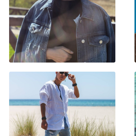
Ширина:
138 mm
Длина дужки:
145 mm
Ширина моста:
18 mm
Вес:
100 г
Регулируемые носоупоры:
Нет
Аксессуары
Футляр:
Да
Салфетка для чистки:
Да
Другое
Пол:
Мужские
Категория:
Солнцезащитные 
Бренд:
Ray-Ban
Использование:
Мода
Код:
RB4187 856/13 54