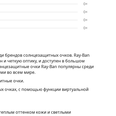
0×
0×
0×
0×
ди брендов солнцезащитных очков. Ray-Ban
н и четкую оптику, и доступен в большом
лнцезащитные очки Ray-Ban популярны среди
ми во всем мире.
итные очки.
ных очках, с помощью функции виртуальной
 теплым оттенком кожи и светлыми