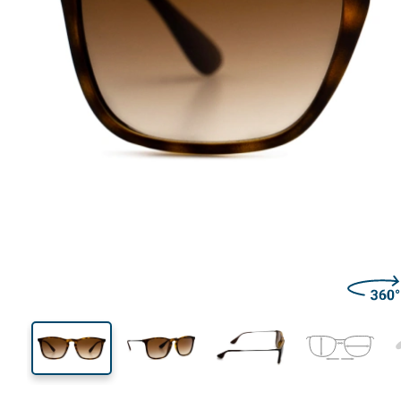
138 mm
Ширина
Ширин
линзы
42 mm
54 mm
Высота линзы
Ширина линзы