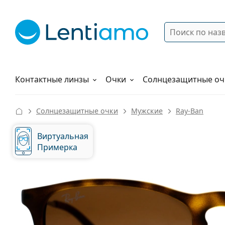
Поиск
Войти
Меню навигации
Растворы
Как заказать
Контактные линзы
Очки
Солнцезащитные оч
Солнцезащитные очки
Мужские
Ray-Ban
Виртуальная
Примерка