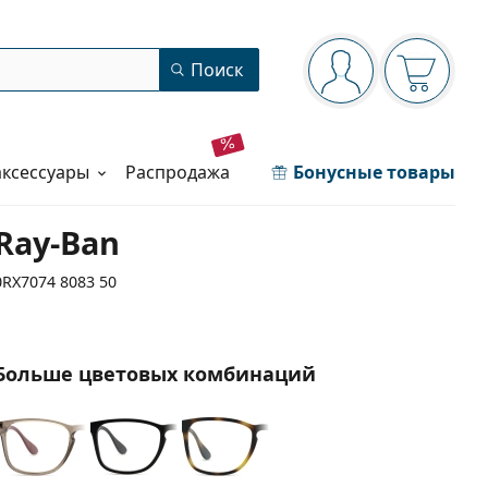
Панель навигации
Поиск
Вы вошли в сист
Ваша кор
аксессуары
распродажа
Бонусные товары
Ray-Ban
0RX7074 8083 50
Больше цветовых комбинаций