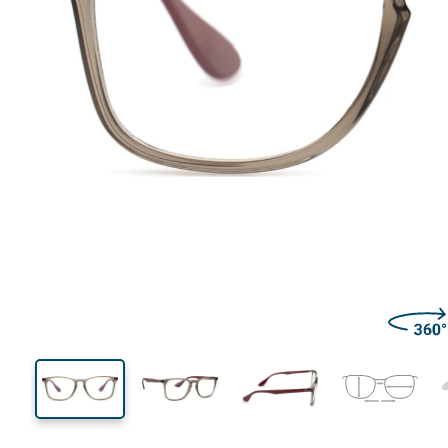
128 mm
Ширина
Ширин
линзы
38 mm
50 mm
Высота линзы
Ширина линзы