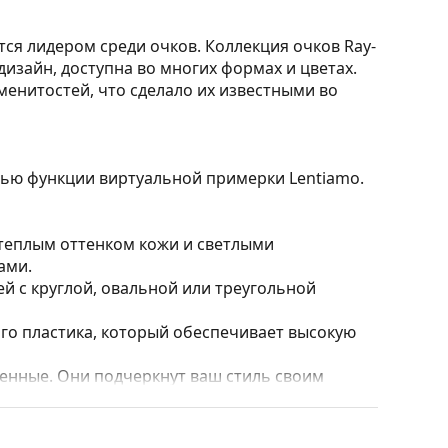
тся лидером среди очков. Коллекция очков Ray-
изайн, доступна во многих формах и цветах.
менитостей, что сделало их известными во
ощью функции виртуальной примерки Lentiamo.
 теплым оттенком кожи и светлыми
ами.
 с круглой, овальной или треугольной
го пластика, который обеспечивает высокую
нные. Они подчеркнут ваш стиль своим
и полностью закрывают линзы, защищая их от
 линз, включая более толстые с более