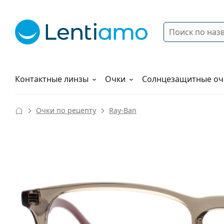
Поиск
Войти
Меню навигации
Растворы
Как заказать
Контактные линзы
Очки
Солнцезащитные оч
Очки по рецепту
Ray-Ban