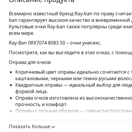
Всемирно известный бренд Ray-ban по праву считае
ban гарантирует высокое качество и вневременной д
Культовые очки Ray-ban также популярны среди зна
всем мире.
Ray-Ban 0RX7074 8083 50
– очки унисекс.
Посмотрите, как вы выглядите в этих очках, с пом
Оправа для очков
Коричневый цвет оправы идеально сочетается с
каштановыми, черными или темно-русыми волос
Квадратные оправы — идеальный выбор для людей
формой лица.
Оправа очков изготовлена из высококачественно
прочность и комфорт.
Оправы с полным ободком — самые распростране
заметным дизайном. Они прочные, долговечные 
повреждений. Этот тип оправы подходит для всех
Показать больше
высокими оптическими характеристиками.