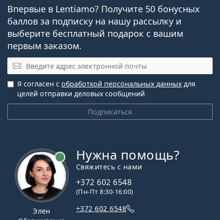
Впервые в Lentiamo? Получите 50 бонусных
Для кого предназначены Precision7
баллов за подписку на нашу рассылку и
выберите бесплатный подарок с вашим
for Astigmatism?
первым заказом.
Пользователи с астигматизмом, нуждающиеся в
Электронная почта
надежных торических линзах.
Пользователи, которые регулярно носят
Я согласен с
обработкой персональных данных
для
контактные линзы.
целей отправки деловых сообщений
Пользователи, которые предпочитают линзы с
Подписаться
возможностью пролонгированного ношения.
Часто задаваемые вопросы
Нужна помощь?
Свяжитесь с нами
Как долго можно носить Precision7 for
+372 602 6548
Astigmatism?
(Пн-Пт 8:30-16:00)
+372 602 6548
Элен
Можно ли спать в Precision7 for Astigmatism?