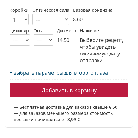
Persol
Коробки
Оптическая сила
Базовая кривизна
Prada
8.60
Все бренды
Цилиндр
Ось
Диаметр
Наличие
14.50
Выберите рецепт,
чтобы увидеть
ожидаемую дату
отправки
+ выбрать параметры для второго глаза
Добавить в корзину
Бесплатная доставка для заказов свыше € 50
Для заказов меньшего размера стоимость
доставки начинается от 3,99 €