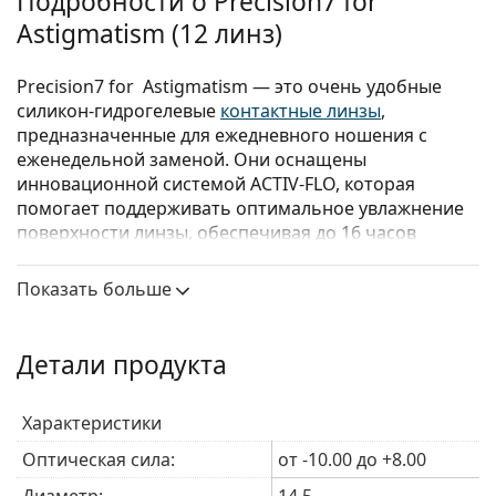
Подробности о Precision7 for
Astigmatism (12 линз)
Precision7 for Astigmatism — это очень удобные
силикон-гидрогелевые
контактные линзы
,
предназначенные для ежедневного ношения с
еженедельной заменой. Они оснащены
инновационной системой ACTIV-FLO, которая
помогает поддерживать оптимальное увлажнение
поверхности линзы, обеспечивая до 16 часов
исключительного комфорта и четкого зрения даже
на седьмой день ношения.
Показать больше
Система ACTIV-FLO сочетает гидрофильные
увлажняющие агенты с технологией
Детали продукта
пролонгированного высвобождения для активного
увлажнения линзы от ее сердцевины до
поверхности. Уникальное сочетание этих двух
Характеристики
компонентов и их взаимодействие с силикон-
Оптическая сила:
от -10.00 до +8.00
гидрогелевым материалом обеспечивает
непрерывное увлажнение поверхности линзы на
Диаметр:
14.5