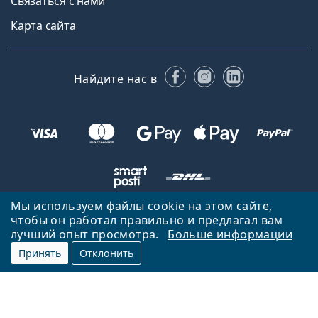
Связаться с нами
Карта сайта
Facebook
Instagram
LinkedIn
Найдите нас в
Мы используем файлы cookie на этом сайте,
чтобы он работал правильно и предлагал вам
Вернуться на главную страницу
Вверх
лучший опыт просмотра.
Больше информации
Lentiamo.ee принадлежит и управляется Lentiamo s.r.o., Чешская
Принять
Отклонить
Республика
Здесь для вас 18 лет.