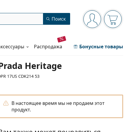
Панель навигации
Поиск
Вы вошли в сист
Ваша кор
аксессуары
распродажа
Бонусные товары
Prada Heritage
0PR 17US CDK214 53
В настоящее время мы не продаем этот
продукт.