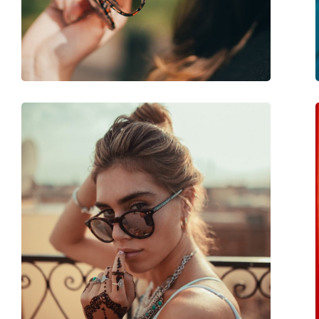
Вес:
45 г
Регулируемые носоупоры:
Нет
Аксессуары
Футляр:
Да
Салфетка для чистки:
Да
Другое
Пол:
Женские
Категория:
Солнцезащитные 
Бренд:
Prada
Использование:
Мода
Код:
0PR 17US CDK214 5