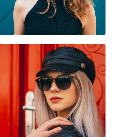
очки
3