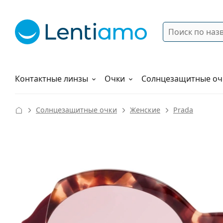
Поиск
Войти
Меню навигации
Растворы
Как заказать
Контактные линзы
Очки
Солнцезащитные оч
Солнцезащитные очки
Женские
Prada