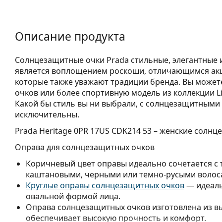
Описание продукта
Солнцезащитные очки Prada стильные, элегантные 
является воплощением роскоши, отличающимся акц
которые также уважают традиции бренда. Вы може
очков или более спортивную модель из коллекции Li
Какой бы стиль вы ни выбрали, с солнцезащитными 
исключительны.
Prada Heritage 0PR 17US CDK214 53
– женские солнц
Оправа для солнцезащитных очков
Коричневый цвет оправы идеально сочетается с
каштановыми, черными или темно-русыми волос
Круглые оправы солнцезащитных очков
— идеаль
овальной формой лица.
Оправа солнцезащитных очков изготовлена из в
обеспечивает высокую прочность и комфорт.