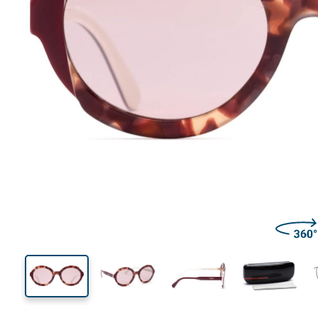
130 mm
Ширина
Ширин
линзы
54 mm
53 mm
Высота линзы
Ширина линзы