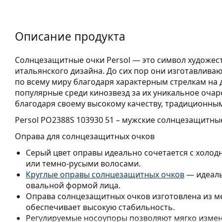
Описание продукта
Солнцезащитные очки Persol — это символ художест
итальянского дизайна. До сих пор они изготавлива
по всему миру благодаря характерным стрелкам на 
популярные среди кинозвезд за их уникальное оча
благодаря своему высокому качеству, традиционны
Persol PO2388S 103930 51
– мужские солнцезащитные
Оправа для солнцезащитных очков
Серый цвет оправы идеально сочетается с холо
или темно-русыми волосами.
Круглые оправы солнцезащитных очков
— идеаль
овальной формой лица.
Оправа солнцезащитных очков изготовлена из м
обеспечивает высокую стабильность.
Регулируемые носоупоры позволяют мягко измен