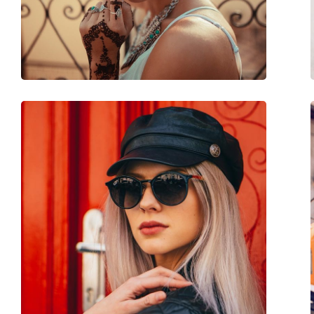
Вес:
50 г
Регулируемые носоупоры:
Да
Аксессуары
Футляр:
Да
Салфетка для чистки:
Да
Другое
Пол:
Мужские
Категория:
Солнцезащитные 
Бренд:
Persol
Использование:
Мода
Код:
PO2388S 103930 51
Доступен рецепт:
Нет