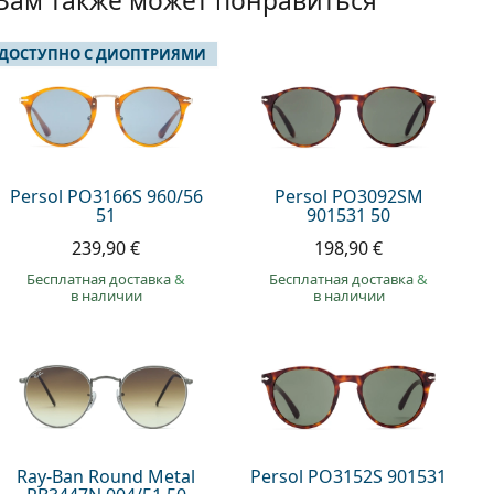
Вам также может понравиться
 ДОСТУПНО С ДИОПТРИЯМИ
Persol PO3166S 960/56
Persol PO3092SM
51
901531 50
239,90 €
198,90 €
Бесплатная доставка
&
Бесплатная доставка
&
в наличии
в наличии
Ray-Ban Round Metal
Persol PO3152S 901531