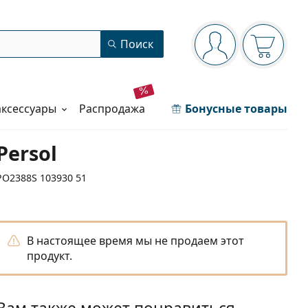
Панель навигации
Поиск
Вы вошли в сист
Ваша кор
аксессуары
распродажа
Бонусные товары
Persol
PO2388S 103930 51
В настоящее время мы не продаем этот
продукт.