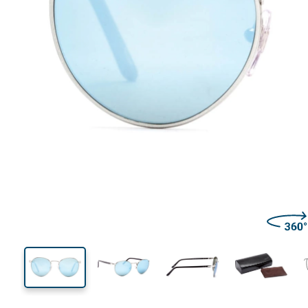
132 mm
Ширина
Ширин
линзы
48 mm
51 mm
Высота линзы
Ширина линзы