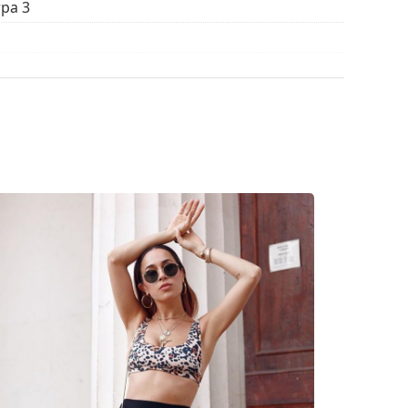
ра 3
стки и ухода за солнцезащитными очками.
ым мешочком вместо салфетки.
ы найти больше стилей от популярных брендов.
ло