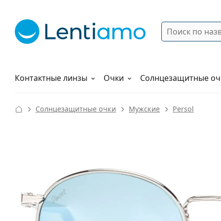
Поиск
Войти
Меню навигации
Растворы
Как заказать
Контактные линзы
Очки
Солнцезащитные оч
Солнцезащитные очки
Мужские
Persol