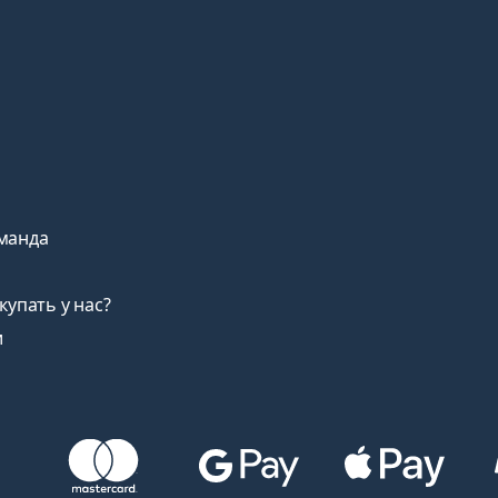
манда
купать у нас?
и