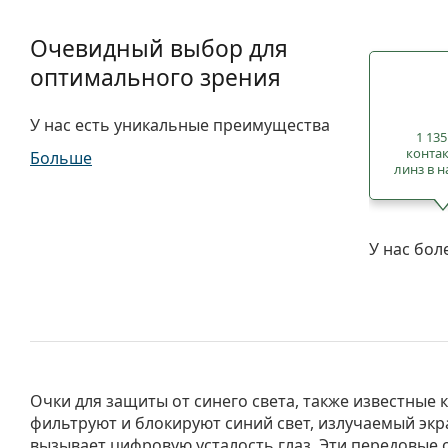
Очевидный выбор для
оптимального зрения
У нас есть уникальные преимущества
1 135
конта
Больше
линз в 
У нас бол
Очки для защиты от синего света, также известные
усталость глаз, увеличивают контрастность и ос
фильтруют и блокируют синий свет, излучаемый эк
вызывает цифровую усталость глаз. Эти передовые