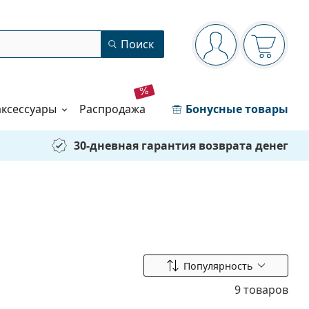
Панель навигации
Поиск
Вы вошли в сист
Ваша кор
аксессуары
распродажа
Бонусные товары
30-дневная гарантия возврата денег
Сортировать по
Популярность
9 товаров