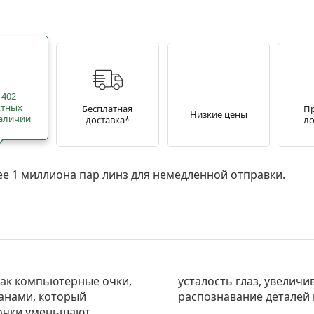
 402
ктных
Бесплатная
П
Низкие цены
наличии
доставка*
ло
ее 1 миллиона пар линз для немедленной отправки.
 как компьютерные очки,
троту зрения, улучшают
ранами, который
распознавание деталей 
 очки уменьшают