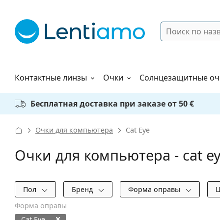
Поиск
Войти
Меню навигации
Растворы
Как заказать
Контактные линзы
Очки
Солнцезащитные оч
Бесплатная доставка при заказе от 50 €
Очки для компьютера
Cat Eye
Очки для компьютера - cat e
Фильтры
Пол
Бренд
Форма оправы
Форма оправы
Cat Eye