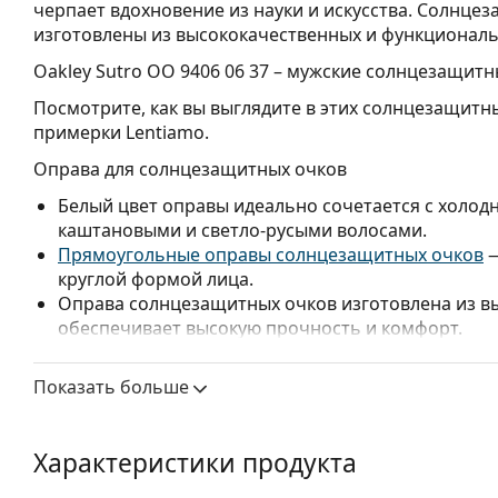
черпает вдохновение из науки и искусства. Солнце
изготовлены из высококачественных и функционал
Oakley Sutro OO 9406 06 37
– мужские солнцезащитн
Посмотрите, как вы выглядите в этих солнцезащит
примерки Lentiamo.
Оправа для солнцезащитных очков
Белый цвет оправы идеально сочетается с холод
каштановыми и светло-русыми волосами.
Прямоугольные оправы солнцезащитных очков
—
круглой формой лица.
Оправа солнцезащитных очков изготовлена из в
обеспечивает высокую прочность и комфорт.
Линзы для солнцезащитных очков
Показать больше
Розовые линзы подчеркивают детали и улучшают
снижают цветовое разрешение.
Линзы изготовлены из пластика, который легкий 
Характеристики продукта
Инновационная технология линз
HDO
(High Defin