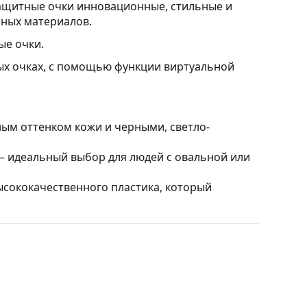
защитные очки инновационные, стильные и
ьных материалов.
ые очки.
ных очках, с помощью функции виртуальной
ным оттенком кожи и черными, светло-
 идеальный выбор для людей с овальной или
ысококачественного пластика, который
 пространственное восприятие. Они немного
и устойчив к трещинам.
ition Optics) обеспечивает превосходную