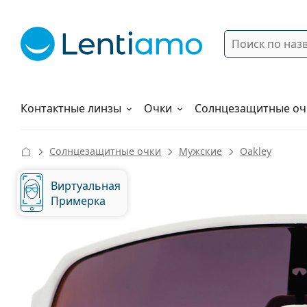
Поиск
Войти
Меню навигации
Растворы
Как заказать
Контактные линзы
Очки
Солнцезащитные оч
Солнцезащитные очки
Мужские
Oakley
Виртуальная
Примерка