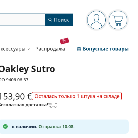
Панель навигации
Поиск
Вы вошли в сист
Ваша кор
аксессуары
распродажа
Бонусные товары
Oakley Sutro
OO 9406 06 37
153,90 €
Осталась только 1 штука на складе
Бесплатная доставка!
в наличии.
Отправка 10.08.