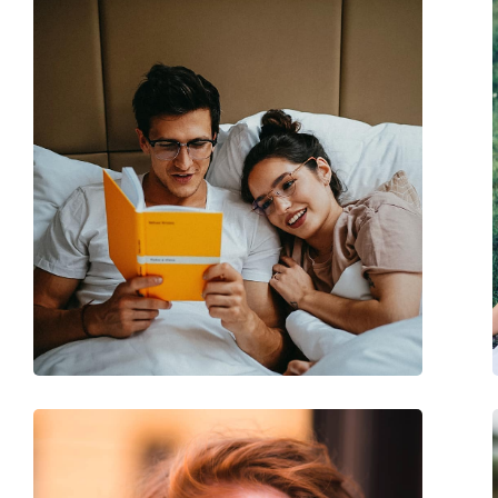
Футляр:
Да
Салфетка для чистки:
Да
Другое
Пол:
Мужские
Категория:
Солнцезащитные 
Бренд:
Oakley
Использование:
Спорт
Спорт:
Велоспорт, Бег, Т
Код:
OO 9406 06 37
Доступен рецепт:
Нет