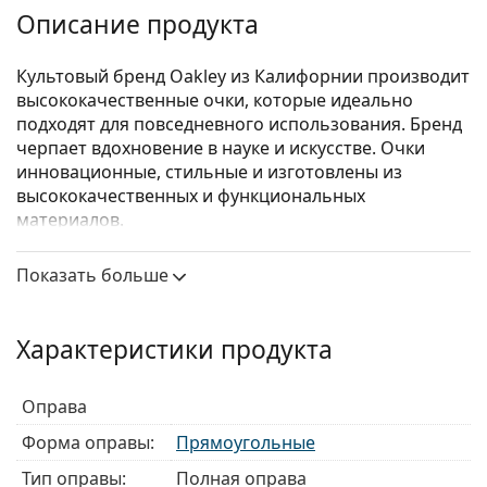
Описание продукта
Культовый бренд Oakley из Калифорнии производит
высококачественные очки, которые идеально
подходят для повседневного использования. Бренд
черпает вдохновение в науке и искусстве. Очки
инновационные, стильные и изготовлены из
высококачественных и функциональных
материалов.
Oakley Plank 2.0 OX8081 808103
– очки унисекс.
Показать больше
Посмотрите, как вы выглядите в этих очках, с
помощью функции виртуальной примерки
Lentiamo.
Характеристики продукта
Оправа для очков
Оправа
Синий цвет оправы идеально сочетается с
холодным оттенком кожи и светло-каштановыми,
Форма оправы:
Прямоугольные
черными или светло-русыми волосами.
Тип оправы:
Полная оправа
Прямоугольные оправы — идеальный выбор для