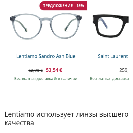
Persol
ПРЕДЛОЖЕНИЕ −15%
Prada
Все бренды
Lentiamo Sandro Ash Blue
Saint Laurent S
53,54 €
259,9
62,99 €
Бесплатная доставка
&
в наличии
Бесплатная доставка
&
Lentiamo использует линзы высшего
качества