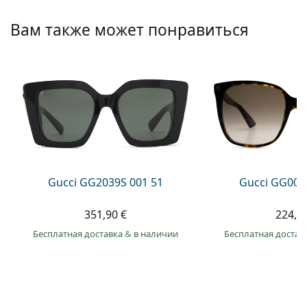
Persol
Вам также может понравиться
Prada
Все бренды
Gucci GG2039S 001 51
Gucci GG002
351,90 €
224,9
Бесплатная доставка
&
в наличии
Бесплатная достав