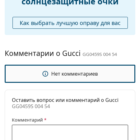
солнцезащитные очки
Аксессуары
Футляр:
Да
Как выбрать лучшую оправу для вас
Салфетка для
Да
чистки:
Другое
Комментарии о Gucci
Пол:
Женские
GG0459S 004 54
Категория:
Солнцезащитные очки
Бренд:
Gucci
Нет комментариев
Использование:
Мода
Код:
GG0459S 004 54
Оставить вопрос или комментарий о Gucci
GG0459S 004 54
Комментарий
*