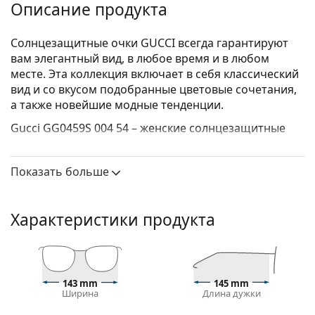
Описание продукта
Солнцезащитные очки GUCCI всегда гарантируют
вам элегантный вид, в любое время и в любом
месте. Эта коллекция включает в себя классический
вид и со вкусом подобранные цветовые сочетания,
а также новейшие модные тенденции.
Gucci GG0459S 004 54
– женские солнцезащитные
очки.
Оправа для солнцезащитных очков
Показать больше
Серый цвет оправы идеально сочетается с
холодным оттенком кожи и рыжими, серыми,
Характеристики продукта
белыми или темно-русыми волосами.
Квадратные оправы солнцезащитных очков
—
идеальный выбор для людей с круглой, овальной
или треугольной формой лица.
Оправа солнцезащитных очков изготовлена из
143 mm
145 mm
Ширина
Длина дужки
высококачественного пластика, который
обеспечивает высокую прочность и комфорт.