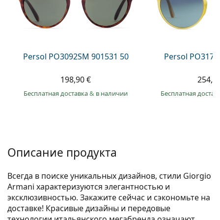
Persol
Prada
Все бренды
Persol PO3092SM 901531 50
Persol PO3171
198,90 €
254,9
Бесплатная доставка
&
в наличии
Бесплатная достав
Описание продукта
Всегда в поиске уникальных дизайнов, стили Giorgio
Armani характеризуются элегантностью и
эксклюзивностью. Закажите сейчас и сэкономьте на
доставке! Красивые дизайны и передовые
технологии итальянского мегабренда означают