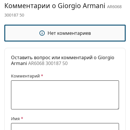
Комментарии о Giorgio Armani
AR6068
Категория:
Солнцезащитные очки
300187 50
Бренд:
Giorgio Armani
Использование:
Мода
Нет комментариев
Код:
AR6068 300187 50
Оставить вопрос или комментарий о Giorgio
Armani
AR6068 300187 50
Комментарий
*
Имя
*