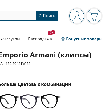
Панель навигации
Поиск
Вы вошли в сист
Ваша кор
аксессуары
распродажа
Бонусные товары
Emporio Armani (клипсы)
EA 4152 50421W 52
Больше цветовых комбинаций