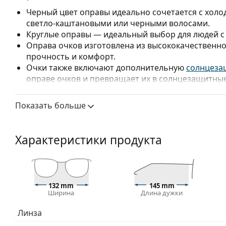
Черный цвет оправы идеально сочетается с холо
светло-каштановыми или черными волосами.
Круглые оправы — идеальный выбор для людей с
Оправа очков изготовлена из высококачественно
прочность и комфорт.
Очки также включают дополнительную
солнцеза
оправе очков и превращает их в солнцезащитные
а ее установка очень быстрая и простая. Однако,
необходимо выбрать более тонкую версию линз, 
Показать больше
сферической поверхности линз и правильно сиде
Оправы с полным ободком — самые распростране
заметным дизайном. Они прочные, долговечные 
Характеристики продукта
повреждений. Этот тип оправы подходит для всех
высокими оптическими характеристиками.
Аксессуары
132 mm
145 mm
Мы доставляем очки в оригинальном футляре. Цве
Ширина
Длина дужки
Прилагаемая салфетка идеально подходит для чи
могут поставляться с тканевым мешочком вместо
Линза