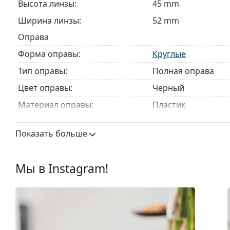
Изучите полный ассортимент
очков
, чтобы найти б
Высота линзы:
45 mm
руководством по очкам
, если вам нужна помощь в 
Ширина линзы:
52 mm
Это медицинское изделие. Перед использованием п
Оправа
Форма оправы:
Круглые
Тип оправы:
Полная оправа
Цвет оправы:
Черный
Материал оправы:
Пластик
Размер:
M
Показать больше
Ширина:
132 mm
Длина дужки:
145 mm
Мы в Instagram!
Ширина моста:
21 mm
Вес:
200 г
Регулируемые носоупоры:
Нет
Пружинный шарнир:
Нет