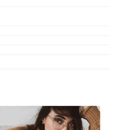
ольше стилей, или ознакомьтесь с нашим
выборе.
рочтите инструкцию.