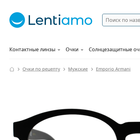
Поиск
Войти
Меню навигации
Растворы
Как заказать
Контактные линзы
Очки
Солнцезащитные оч
Очки по рецепту
Мужские
Emporio Armani