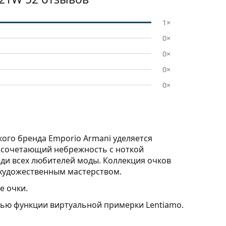
1×
0×
0×
0×
0×
ого бренда Emporio Armani уделяется
 сочетающий небрежность с ноткой
еди всех любителей моды. Коллекция очков
 художественным мастерством.
е очки.
ощью функции виртуальной примерки Lentiamo.