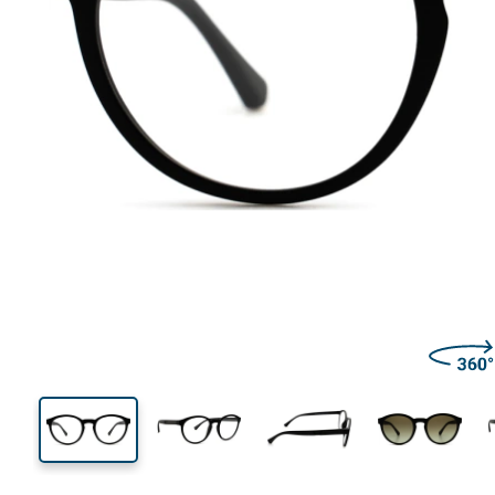
132 mm
Ширина
Ширин
линзы
45 mm
52 mm
Высота линзы
Ширина линзы