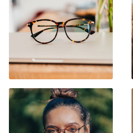
Накладка:
Да
Аксессуары
Футляр:
Да
Салфетка для чистки:
Да
Другое
Пол:
Мужские
Категория:
Очки по рецепту
Бренд:
Emporio Armani
Код:
EA 4152 50421W 52