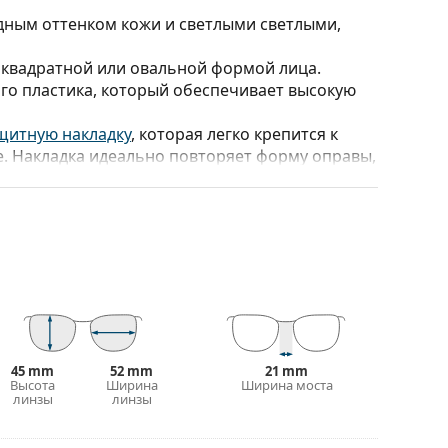
дным оттенком кожи и светлыми светлыми,
 квадратной или овальной формой лица.
го пластика, который обеспечивает высокую
щитную накладку
, которая легко крепится к
. Накладка идеально повторяет форму оправы,
 если у вас высокие плюсовые диоптрии,
чтобы накладка не касалась передней
ла на оправе.
нные. Они подчеркнут ваш стиль своим
и полностью закрывают линзы, защищая их от
 линз, включая более толстые с более
45 mm
52 mm
21 mm
т и дизайн футляра могут отличаться.
Высота
Ширина
Ширина моста
стки и ухода за очками. Некоторые модели
линзы
линзы
 салфетки.