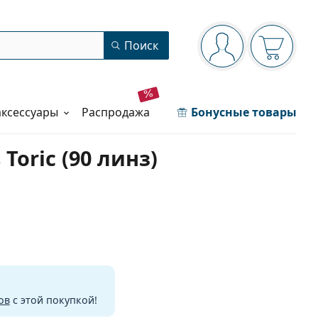
Панель навигации
Поиск
Вы вошли в сист
Ваша кор
аксессуары
распродажа
Бонусные товары
Toric (90 линз)
ов
с этой покупкой!