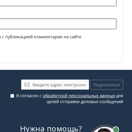
зма
онтактные линзы
инзы
OptiFresh 10 ml
.
ием прочтите инструкцию.
 с публикацией комментария на сайте
Электронная почта
Подписаться
Я согласен с
обработкой персональных данных
для
целей отправки деловых сообщений
Нужна помощь?