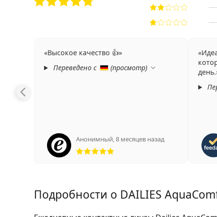
Высокое качество 👍
Идеа
кото
Переведено с
(
просмотр
)
день.
Пе
Анонимный
,
8 месяцев назад
Рейтинг 5 из 5
Подробности о DAILIES AquaComfor