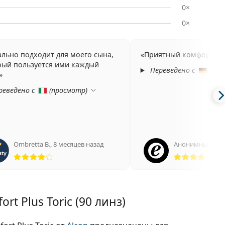
0×
0×
льно подходит для моего сына,
Приятный комфорт п
рый пользуется ими каждый
Переведено с
(
про
реведено с
(
просмотр
)
Ombretta B.
,
8 месяцев назад
Анонимный
,
10 
Рейтинг 4 из 5
Рей
t Plus Toric (90 линз)