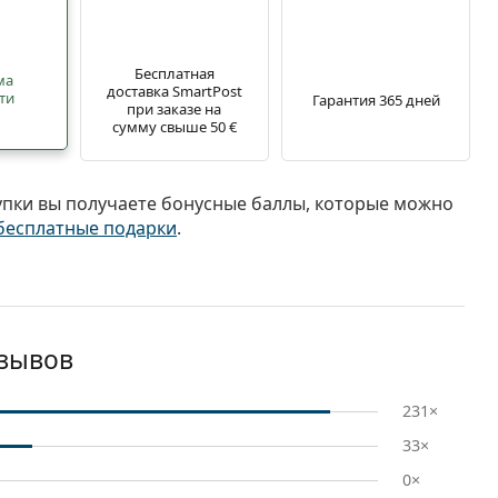
Бесплатная
ма
доставка SmartPost
ти
Гарантия 365 дней
при заказе на
сумму свыше 50 €
упки вы получаете бонусные баллы, которые можно
бесплатные подарки
.
тзывов
231×
33×
0×