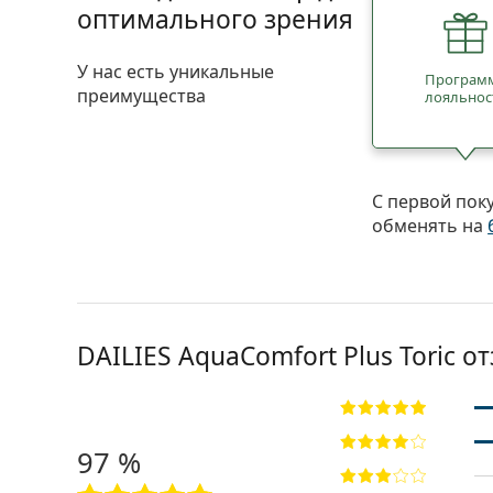
оптимального зрения
У нас есть уникальные
Програм
преимущества
лояльнос
С первой пок
обменять на
DAILIES AquaComfort Plus Toric о
97 %