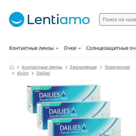
Поиск
Войти
Меню навигации
Растворы
Как заказать
Контактные линзы
Очки
Солнцезащитные оч
Контактные линзы
Ежедневные
Торические
Alcon
Dailies