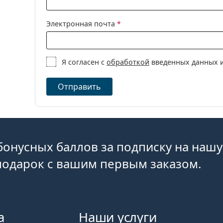
Другие контактные линзы для астигмати
Торические к
Электронная почта
*
Контактные л
Чаще всего продается с глазными каплями
Max 
Это медицинское изделие. Перед использован
Я согласен с
обработкой
введенных данных и
Отправить
бонусных баллов за подписку на нашу
подарок с вашим первым заказом.
а
Наши услуги