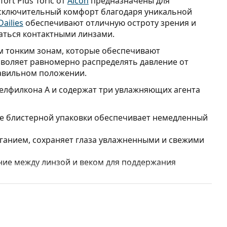
rt Plus Toric от
Alcon
предназначены для
исключительный комфорт благодаря уникальной
ailies
обеспечивают отличную остроту зрения и
ваться контактными линзами.
ум тонким зонам, которые обеспечивают
зволяет равномерно распределять давление от
правильном положении.
з нелфилкона А и содержат три увлажняющих агента
ре блистерной упаковки обеспечивает немедленный
ганием, сохраняет глаза увлажненными и свежими
ие между линзой и веком для поддержания
рами прекращено. Поэтому невозможно заказать