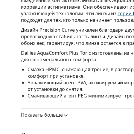
Ежедневные контактные линзы Dailies AquaComfo
коррекции астигматизма. Они обеспечивают 
увлажняющей технологии. Эти линзы из
серии D
подходят для тех, кто только начинает пользо
Дизайн Precision Curve уникален благодаря дв
превосходную стабильность линзы. Дизайн по
обоих век, гарантируя, что линза остается в 
Dailies AquaComfort Plus Toric изготовлены и
для феноменального комфорта:
Смазка HPMC, снижающая трение, в раство
комфорт при установке.
Увлажняющий агент PVA, активируемый мор
от установки до снятия.
Смачивающий агент PEG минимизирует трен
высокого комфорта ношения.
Производство линз с определенными парамет
Показать больше
параметры, которые не отображаются.