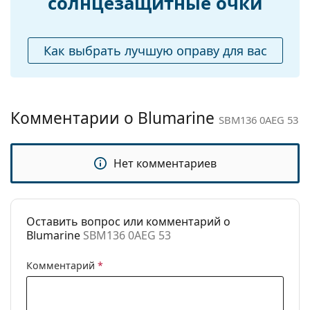
солнцезащитные очки
тканевым мешочком вместо салфетки.
Аксессуары
Изучите ассортимент
солнцезащитных очков
,
Футляр:
Да
чтобы найти больше стилей от популярных
Как выбрать лучшую оправу для вас
Салфетка для
Да
брендов.
чистки:
Другое
Комментарии о Blumarine
Пол:
Женские
SBM136 0AEG 53
Категория:
Солнцезащитные очки
Бренд:
Blumarine
Нет комментариев
Использование:
Мода
Код:
SBM136 0AEG 53
Оставить вопрос или комментарий о
Blumarine
SBM136 0AEG 53
Комментарий
*