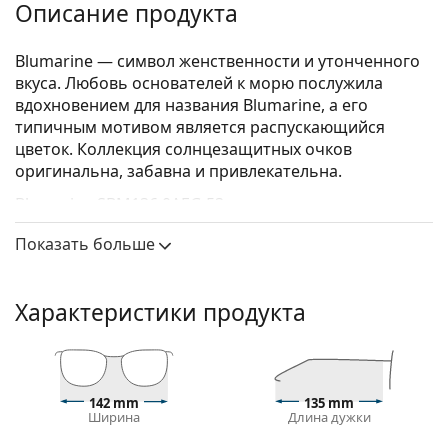
Описание продукта
Blumarine — символ женственности и утонченного
вкуса. Любовь основателей к морю послужила
вдохновением для названия Blumarine, а его
типичным мотивом является распускающийся
цветок. Коллекция солнцезащитных очков
оригинальна, забавна и привлекательна.
Blumarine SBM136 0AEG 53
– женские
солнцезащитные очки.
Показать больше
Оправа для солнцезащитных очков
Золотой цвет оправы идеально сочетается с
Характеристики продукта
теплым оттенком кожи и темно- каштановыми
волосами.
Оправы солнцезащитных очков «Кошачий глаз»
— идеальный выбор для людей с овальной,
сердцевидной или ромбовидной формой лица.
142 mm
135 mm
Ширина
Длина дужки
Оправа солнцезащитных очков изготовлена из
комбинации металла и пластика, что