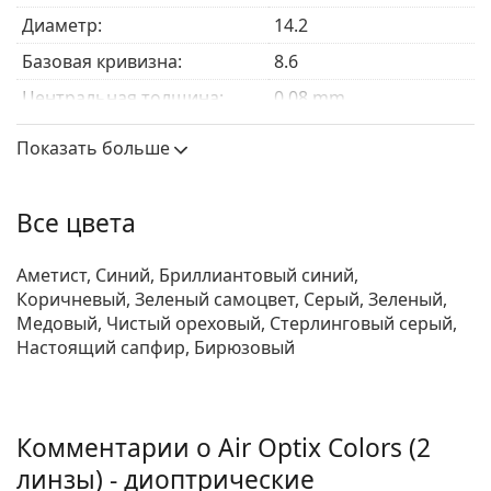
Диаметр:
14.2
Яркие цвета, натуральные
цветные контактные
линзы
или дикие
линзы для Хэллоуина
? Узнайте,
Базовая кривизна:
8.6
какие цветные линзы лучше всего подходят вам
!
Центральная толщина:
0.08 mm
Модуль упругости:
1.0 MPa
Показать больше
Особенности линз
Материал:
Lotrafilcon B
Все цвета
Содержание воды:
33 %
Аметист, Синий, Бриллиантовый синий,
Кислородопроницаемость:
138 Dk/t
Коричневый, Зеленый самоцвет, Серый, Зеленый,
УФ-фильтр:
Нет
Медовый, Чистый ореховый, Стерлинговый серый,
Настоящий сапфир, Бирюзовый
Силикон-гидрогель:
Да
Использование
Срок годности:
Не менее 23 месяцев
Комментарии о Air Optix Colors (2
Оттенок для удобства
Нет
линзы) - диоптрические
обращения: