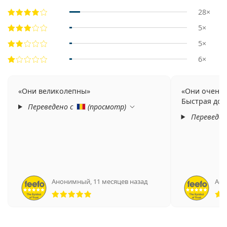
28×
5×
5×
6×
Они великолепны
Они очень 
Быстрая дост
Переведено с
(
просмотр
)
Переведен
Анонимный
,
11 месяцев назад
Adri
Рейтинг 5 из 5