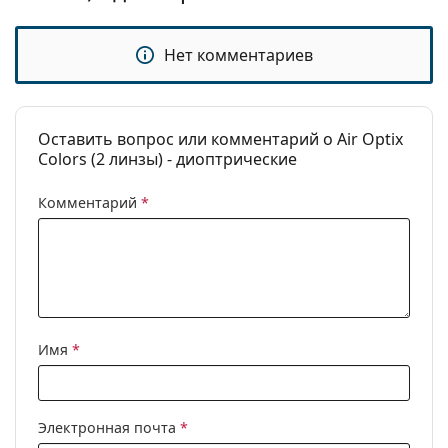
Пролонгированное
Нет
ношение:
Нет комментариев
Индикатор правильного
Нет
положения:
Упаковка
Оставить вопрос или комментарий о Air Optix
Colors (2 линзы) - диоптрические
Производитель:
Alcon
Линз в упаковке:
2
Комментарий
*
Вес:
18 г
Другое
Категория:
Ежемесячные
контактные линзы
Цветные контактные
Имя
*
линзы
Силикон-
гидрогелевые
Электронная почта
*
контактные линзы