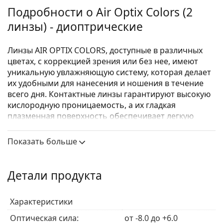
Подробности о Air Optix Colors (2
линзы) - диоптрические
Линзы AIR OPTIX COLORS, доступные в различных
цветах, с коррекцией зрения или без нее, имеют
уникальную увлажняющую систему, которая делает
их удобными для нанесения и ношения в течение
всего дня. Контактные линзы гарантируют высокую
кислородную проницаемость, а их гладкая
плазменная поверхность обеспечивает легкую
очистку и четкость зрения.
Показать больше
Производство контактных линз Air Optix Colors по
некоторым параметрам ограничено. В настоящее
время эти варианты заказать невозможно.
Детали продукта
Покупатели, купившие эти линзы, также купили
ReNu MultiPlus 360 мл с контейнером
.
Характеристики
Это медицинское изделие. Перед использованием
Оптическая сила:
от -8.0 до +6.0
прочтите инструкцию.