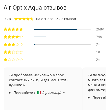
Air Optix Aqua отзывов
93 %
на основе 352 отзывов
268×
74×
7×
1×
2×
Я пробовала несколько марок
Я пользуюс
контактных линз, и для меня эти -
много лет! 
лучшие.
меня и нико
дискомфорт
Переведено с
(
просмотр
)
Переведен