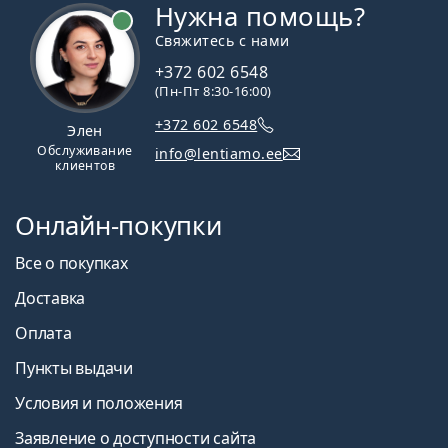
Avaira Vitality
Нужна помощь?
Biofinity
Свяжитесь с нами
Lenjoy Monthly Day & Night
PureVision 2
+372 602 6548
(Пн-Пт 8:30-16:00)
Статьи по теме из нашего блога
+372 602 6548
Элен
Обслуживание
info@lentiamo.ee
клиентов
Как читать параметры в рецепте на контактные
линзы
Онлайн-покупки
Привыкание к контактным линзам: сколько
времени это занимает?
Все о покупках
Как ухаживать за контактными линзами
Можно ли принимать душ в контактных линзах?
Доставка
Гидрогелевые против силикон-гидрогелевых
Оплата
контактных линз
Покупатели, купившие эти линзы, также купили
Пункты выдачи
ReNu MultiPlus 360 мл с контейнером
.
Условия и положения
Это медицинское изделие. Перед использованием
Заявление о доступности сайта
прочтите инструкцию.