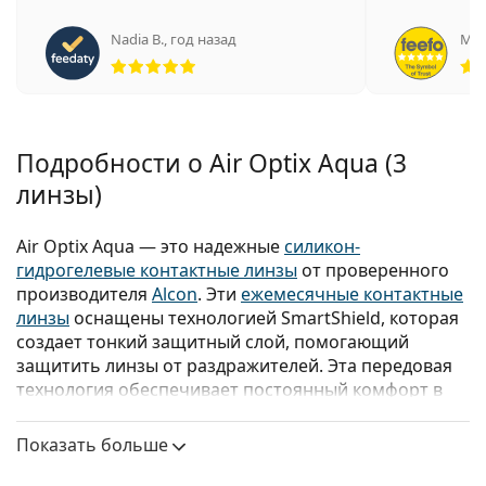
Nadia B.
,
год назад
Мар
Рейтинг 5 из 5
Подробности о Air Optix Aqua (3
линзы)
Air Optix Aqua — это надежные
силикон-
гидрогелевые контактные линзы
от проверенного
производителя
Alcon
. Эти
ежемесячные контактные
линзы
оснащены технологией SmartShield, которая
создает тонкий защитный слой, помогающий
защитить линзы от раздражителей. Эта передовая
технология обеспечивает постоянный комфорт в
течение всего дня и всего месяца для
пользователей.
Показать больше
Мы также предлагаем контактные линзы Air Optix