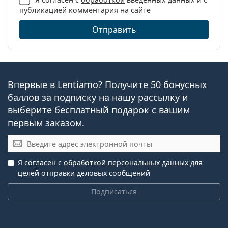
контактные линзы
пролонгированного ношения.
публикацией комментария на сайте
Контактные линзы
пролонгированного
Отправить
Часто задаваемые вопросы
ношения
Силикон-
гидрогелевые
Как долго можно носить Air Optix Aqua?
контактные линзы
Впервые в Lentiamo? Получите 50 бонусных
Контактные линзы
баллов за подписку на нашу рассылку и
Сферические и
Можно ли спать в Air Optix Aqua?
выберите бесплатный подарок с вашим
асферические линзы
первым заказом.
В чем разница между упаковками Air Optix
Электронная почта
Aqua по 3 и 6 штук?
Я согласен с
обработкой персональных данных
для
целей отправки деловых сообщений
Другие ежемесячные
Подписаться
контактные линзы