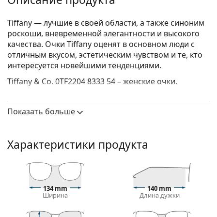
Tiffany — лучшие в своей области, а также синоним
роскоши, вневременной элегантности и высокого
качества. Очки Tiffany оценят в основном люди с
отличным вкусом, эстетическим чувством и те, кто
интересуется новейшими тенденциями.
Tiffany & Co. 0TF2204 8333 54
– женские очки.
Оправа для очков
Показать больше
Прозрачная оправа идеально сочетается как с
холодным, так и с теплым тоном кожи и со всеми
цветами волос.
Характеристики продукта
Прямоугольные оправы — идеальный выбор для
людей с овальной или круглой формой лица.
Оправа очков изготовлена из комбинации
металла и пластика, что обеспечивает высокую
прочность и стабильность.
134 mm
140 mm
Ширина
Длина дужки
Оправы с полным ободком — самые
распространенные. Они подчеркнут ваш стиль