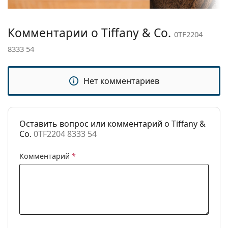
Ширина моста:
15 mm
Комментарии о Tiffany & Co.
Вес:
100 г
0TF2204
8333 54
Регулируемые
Нет
носоупоры:
Аксессуары
Нет комментариев
Футляр:
Да
Салфетка для
Да
чистки:
Оставить вопрос или комментарий о Tiffany &
Co.
0TF2204 8333 54
Другое
Пол:
Женские
Комментарий
*
Категория:
Очки по рецепту
Бренд:
Tiffany&Co.
Код:
0TF2204 8333 54