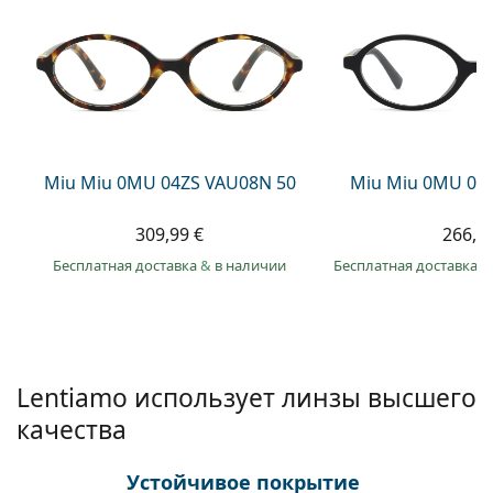
Persol
Prada
Все бренды
Miu Miu 0MU 04ZS VAU08N 50
Miu Miu 0MU 01
309,99 €
266,9
Бесплатная доставка
&
в наличии
Бесплатная доставка
&
Lentiamo использует линзы высшего
качества
Устойчивое покрытие