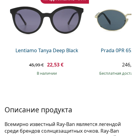
Persol
Prada
Все бренды
Lentiamo Tanya Deep Black
Prada 0PR 65Z
22,53 €
246,9
45,99 €
в наличии
Бесплатная достав
Описание продукта
Всемирно известный Ray-Ban является легендой
среди брендов солнцезащитных очков. Ray-Ban