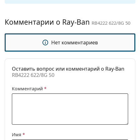
Другое
Пол:
Женские
Комментарии о Ray-Ban
RB4222 622/8G 50
Категория:
Солнцезащитные очки
Бренд:
Ray-Ban
Нет комментариев
Использование:
Мода
Код:
RB4222 622/8G 50
Оставить вопрос или комментарий о Ray-Ban
RB4222 622/8G 50
Комментарий
*
Имя
*