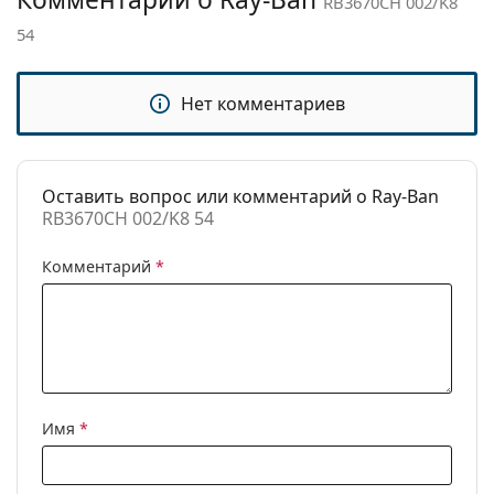
RB3670CH 002/K8
Категория:
Солнцезащитные очки
брендов.
54
Бренд:
Ray-Ban
Использование:
Мода
Нет комментариев
Код:
RB3670CH 002/K8 54
Оставить вопрос или комментарий о Ray-Ban
RB3670CH 002/K8 54
Комментарий
*
Имя
*