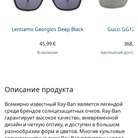
Persol
Prada
Все бренды
Lentiamo Georgios Deep Black
Gucci GG122
45,99 €
368,9
в наличии
Бесплатная достав
Описание продукта
Всемирно известный Ray-Ban является легендой
среди брендов солнцезащитных очков. Ray-Ban
гарантирует высокое качество, вневременной
дизайн и четкую оптику, и доступен в большом
разнообразии форм и цветов. Многие культовые