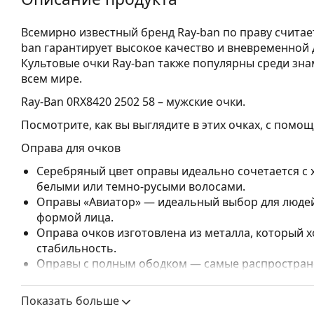
Всемирно известный бренд Ray-ban по праву считае
ban гарантирует высокое качество и вневременной д
Культовые очки Ray-ban также популярны среди зна
всем мире.
Ray-Ban 0RX8420 2502 58
– мужские очки.
Посмотрите, как вы выглядите в этих очках, с пом
Оправа для очков
Серебряный цвет оправы идеально сочетается с
белыми или темно-русыми волосами.
Оправы «Авиатор» — идеальный выбор для людей
формой лица.
Оправа очков изготовлена из металла, который
стабильность.
Оправы с полным ободком — самые распростране
заметным дизайном. Они прочные, долговечные 
повреждений. Этот тип оправы подходит для всех
Показать больше
высокими оптическими характеристиками.