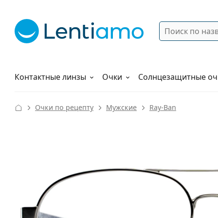
Поиск
Войти
Меню навигации
Растворы
Как заказать
Контактные линзы
Очки
Солнцезащитные оч
Очки по рецепту
Мужские
Ray-Ban