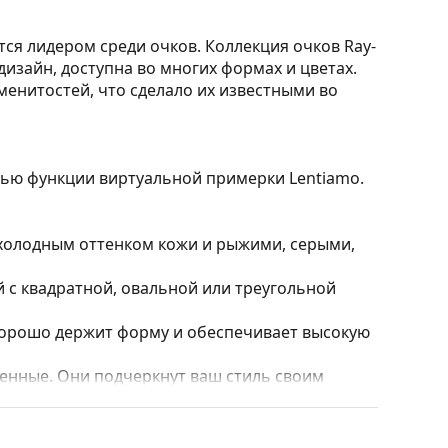
тся лидером среди очков. Коллекция очков Ray-
изайн, доступна во многих формах и цветах.
менитостей, что сделало их известными во
ощью функции виртуальной примерки Lentiamo.
 холодным оттенком кожи и рыжими, серыми,
 с квадратной, овальной или треугольной
 хорошо держит форму и обеспечивает высокую
нные. Они подчеркнут ваш стиль своим
и полностью закрывают линзы, защищая их от
 линз, включая более толстые с более