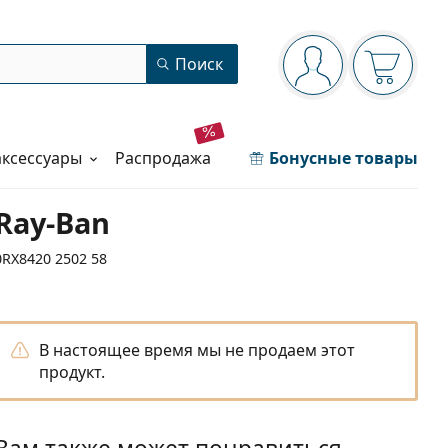
Панель навигации
Поиск
Вы вошли в сист
Ваша кор
аксессуары
распродажа
Бонусные товары
Ray-Ban
0RX8420 2502 58
В настоящее время мы не продаем этот
продукт.