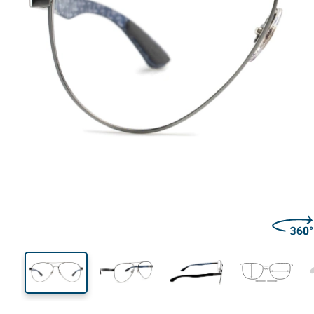
138 mm
Ширина
Ширин
линзы
50 mm
58 mm
Высота линзы
Ширина линзы