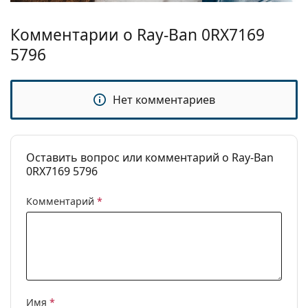
больше стилей, или ознакомьтесь с нашим
руководством по очкам
, если вам нужна помощь в
Комментарии о Ray-Ban 0RX7169
выборе.
5796
Это медицинское изделие. Перед использованием
прочтите инструкцию.
Нет комментариев
Оставить вопрос или комментарий о Ray-Ban
0RX7169 5796
Комментарий
*
Имя
*