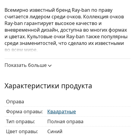
Всемирно известный бренд Ray-ban по праву
считается лидером среди очков. Коллекция очков
Ray-ban гарантирует высокое качество и
вневременной дизайн, доступна во многих формах
и цветах. Культовые очки Ray-ban также популярны
среди знаменитостей, что сделало их известными
во всем мире.
Ray-Ban 0RX7169 5796
– очки унисекс.
Показать больше
Посмотрите, как вы выглядите в этих очках, с
помощью функции виртуальной примерки
Lentiamo.
Характеристики продукта
Оправа для очков
Оправа
Синий цвет оправы идеально сочетается с
холодным оттенком кожи и светло-каштановыми,
Форма оправы:
Квадратные
черными или светло-русыми волосами.
Тип оправы:
Полная оправа
Квадратные оправы — идеальный выбор для
людей с круглой, овальной или треугольной
Цвет оправы:
Синий