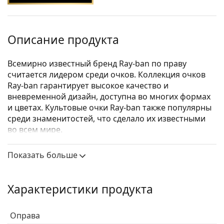
Описание продукта
Всемирно известный бренд Ray-ban по праву
считается лидером среди очков. Коллекция очков
Ray-ban гарантирует высокое качество и
вневременной дизайн, доступна во многих формах
и цветах. Культовые очки Ray-ban также популярны
среди знаменитостей, что сделало их известными
во всем мире.
Ray-Ban 0RX6335 2503
– очки унисекс.
Показать больше
Посмотрите, как вы выглядите в этих очках, с
помощью функции виртуальной примерки
Lentiamo.
Характеристики продукта
Оправа для очков
Оправа
Черный цвет оправы идеально сочетается с