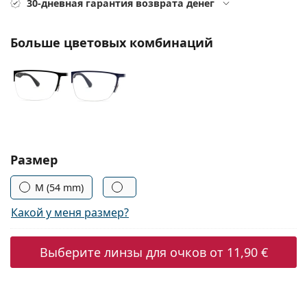
30-дневная гарантия возврата денег
Persol
Prada
Больше цветовых комбинаций
Все бренды
Выберите параметры:
Размер
M (54 mm)
Какой у меня размер?
Выберите линзы для очков от
11,90 €