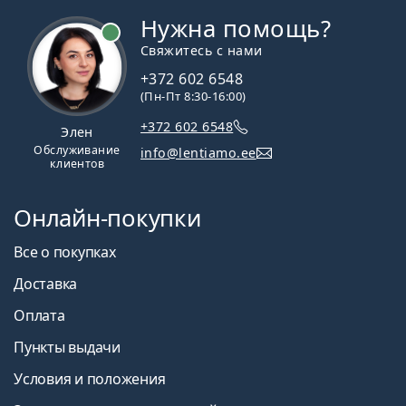
Привыкание к контактным линзам: сколько
Нужна помощь?
времени это занимает?
Свяжитесь с нами
Как ухаживать за контактными линзами
Можно ли принимать душ в контактных линзах?
+372 602 6548
(Пн-Пт 8:30-16:00)
Это медицинское изделие. Перед использованием
прочтите инструкцию.
+372 602 6548
Элен
Обслуживание
info@lentiamo.ee
клиентов
Онлайн-покупки
Все о покупках
Доставка
Оплата
Пункты выдачи
Условия и положения