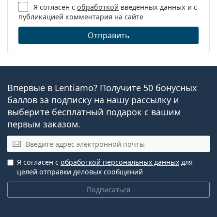
Категория:
Ежедневные
Я согласен с
обработкой
введенных данных и с
публикацией комментария на сайте
контактные линзы
В чем разница между упаковками Proclear 1
Контактные линзы
day по 30, 90 и 180 штук?
Отправить
Сферические и
асферические линзы
Другие контактные линзы
CooperVision
Впервые в Lentiamo? Получите 50 бонусных
баллов за подписку на нашу рассылку и
Avaira Vitality
выберите бесплатный подарок с вашим
Biofinity
первым заказом.
Clarity 1 day
Электронная почта
MyDay daily disposable
Proclear Compatibles Sphere
Я согласен с
обработкой персональных данных
для
целей отправки деловых сообщений
Статьи по теме из нашего блога
Подписаться
Как читать параметры в рецепте на контактные
линзы