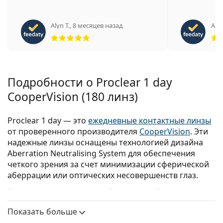
Alyn T.
,
8 месяцев назад
Alfo
Рейтинг 5 из 5
Подробности о Proclear 1 day
CooperVision (180 линз)
Proclear 1 day — это
ежедневные контактные линзы
от проверенного производителя
CooperVision
. Эти
надежные линзы оснащены технологией дизайна
Aberration Neutralising System для обеспечения
четкого зрения за счет минимизации сферической
аберрации или оптических несовершенств глаз.
Эти
контактные линзы
от
Proclear
удобны, дышащие
и являются отличным вариантом для тех, кто ищет
Показать больше
удобство однодневных линз.