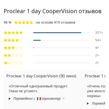
Proclear 1 day CooperVision отзывов
96 %
на основе 419 отзывов
357×
54×
4×
2×
2×
Proclear 1 day CooperVision (90 линз)
Proclear 1 d
Отличный одноразовый продукт.
Очень хоро
Глаза не устают
уже много л
нормы
Переведено с
(
просмотр
)
Переведен