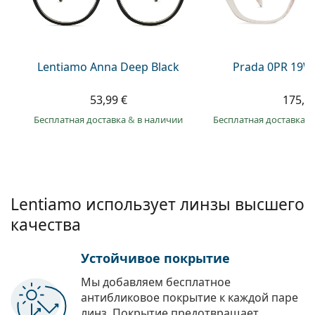
Persol
Prada
Все бренды
Lentiamo Anna Deep Black
Prada 0PR 19W
53,99 €
175,9
Бесплатная доставка
&
в наличии
Бесплатная доставка
&
Lentiamo использует линзы высшего
качества
Устойчивое покрытие
Мы добавляем бесплатное
антибликовое покрытие к каждой паре
линз. Покрытие предотвращает