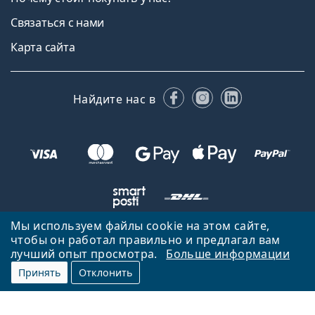
Связаться с нами
Карта сайта
Facebook
Instagram
LinkedIn
Найдите нас в
Мы используем файлы cookie на этом сайте,
чтобы он работал правильно и предлагал вам
Вернуться на главную страницу
Вверх
лучший опыт просмотра.
Больше информации
Lentiamo.ee принадлежит и управляется Lentiamo s.r.o., Чешская
Принять
Отклонить
Республика
Здесь для вас 18 лет.