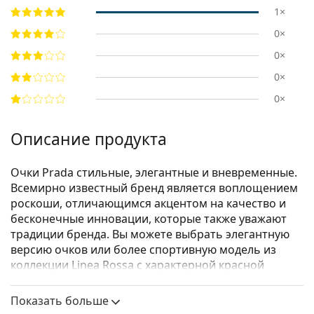
1×
0×
0×
0×
0×
Описание продукта
Очки Prada стильные, элегантные и вневременные.
Всемирно известный бренд является воплощением
роскоши, отличающимся акцентом на качество и
бесконечные инновации, которые также уважают
традиции бренда. Вы можете выбрать элегантную
версию очков или более спортивную модель из
коллекции Linea Rossa с характерной красной
полосой. Какой бы стиль вы ни выбрали, с очками
Prada вы всегда будете уникальны и
Показать больше
исключительны.