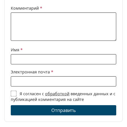
Футляр:
Да
Комментарий
*
Салфетка для
Да
чистки:
Другое
Пол:
Женские
Категория:
Очки по рецепту
Имя
*
Бренд:
Prada
Код:
0PR 08WV 1AB1O1 53
Электронная почта
*
Я согласен с
обработкой
введенных данных и с
публикацией комментария на сайте
Отправить