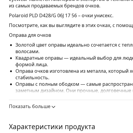
из самых продаваемых брендов очков.
Polaroid PLD D428/G 06J 17 56
– очки унисекс.
Посмотрите, как вы выглядите в этих очках, с пом
Оправа для очков
Золотой цвет оправы идеально сочетается с теп
волосами.
Квадратные оправы — идеальный выбор для людей
формой лица.
Оправа очков изготовлена из металла, который
стабильность.
Оправы с полным ободком — самые распростране
заметным дизайном. Они прочные, долговечные 
повреждений. Этот тип оправы подходит для всех
высокими оптическими характеристиками.
Показать больше
Регулируемые носоупоры позволяют мягко измен
обеспечения большего комфорта. Регулировка н
опытным оптиком, чтобы предотвратить поврежд
Характеристики продукта
Аксессуары