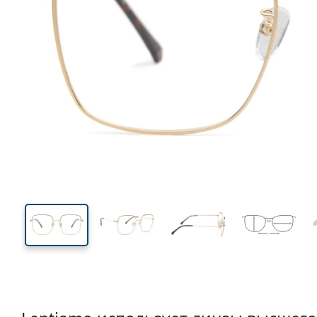
143 mm
Ширина
Ширин
линзы
51 mm
56 mm
Высота линзы
Ширина линзы