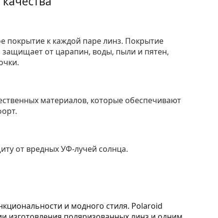
 качества
е покрытие к каждой паре линз. Покрытие
защищает от царапин, воды, пыли и пятен,
очки.
ественных материалов, которые обеспечивают
форт.
ту от вредных УФ-лучей солнца.
кциональности и модного стиля. Polaroid
гии изготовления поляризованных линз и одним