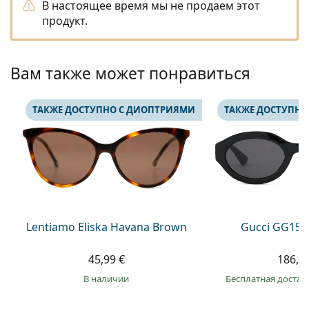
В настоящее время мы не продаем этот
Persol
продукт.
Prada
Все бренды
Вам также может понравиться
ТАКЖЕ ДОСТУПНО С ДИОПТРИЯМИ
ТАКЖЕ ДОСТУПНО
Lentiamo Eliska Havana Brown
Gucci GG157
45,99 €
186,9
в наличии
Бесплатная достав