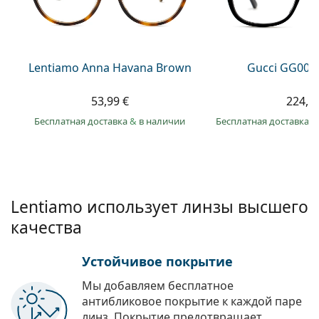
Persol
Prada
Все бренды
Lentiamo Anna Havana Brown
Gucci GG002
53,99 €
224,9
Бесплатная доставка
&
в наличии
Бесплатная доставка
&
Lentiamo использует линзы высшего
качества
Устойчивое покрытие
Мы добавляем бесплатное
антибликовое покрытие к каждой паре
линз. Покрытие предотвращает