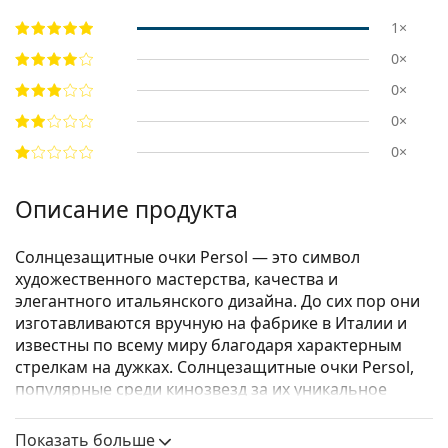
1×
0×
0×
0×
0×
Описание продукта
Солнцезащитные очки Persol — это символ
художественного мастерства, качества и
элегантного итальянского дизайна. До сих пор они
изготавливаются вручную на фабрике в Италии и
известны по всему миру благодаря характерным
стрелкам на дужках. Солнцезащитные очки Persol,
популярные среди кинозвезд за их уникальное
очарование, стали незаменимым аксессуаром
благодаря своему высокому качеству,
Показать больше