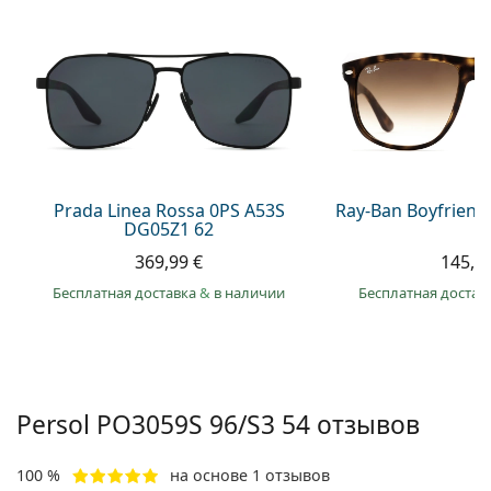
Persol
Prada
Все бренды
Prada Linea Rossa 0PS A53S
Ray-Ban Boyfriend
DG05Z1 62
369,99 €
145,9
Бесплатная доставка
&
в наличии
Бесплатная достав
Persol
PO3059S 96/S3 54
отзывов
100 %
на основе 1 отзывов